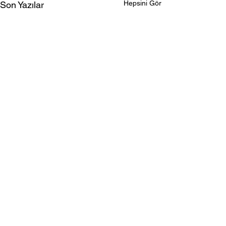
Hepsini Gör
Son Yazılar
Para Kazandıran Siteler