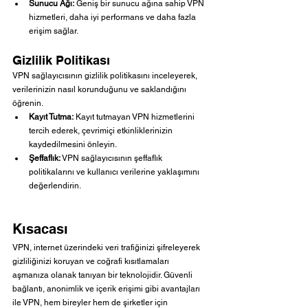
Sunucu Ağı:
 Geniş bir sunucu ağına sahip VPN 
hizmetleri, daha iyi performans ve daha fazla 
erişim sağlar.
Gizlilik Politikası
VPN sağlayıcısının gizlilik politikasını inceleyerek, 
verilerinizin nasıl korunduğunu ve saklandığını 
öğrenin.
Kayıt Tutma:
 Kayıt tutmayan VPN hizmetlerini 
tercih ederek, çevrimiçi etkinliklerinizin 
kaydedilmesini önleyin.
Şeffaflık:
 VPN sağlayıcısının şeffaflık 
politikalarını ve kullanıcı verilerine yaklaşımını 
değerlendirin.
Kısacası
VPN, internet üzerindeki veri trafiğinizi şifreleyerek 
gizliliğinizi koruyan ve coğrafi kısıtlamaları 
aşmanıza olanak tanıyan bir teknolojidir. Güvenli 
bağlantı, anonimlik ve içerik erişimi gibi avantajları 
ile VPN, hem bireyler hem de şirketler için 