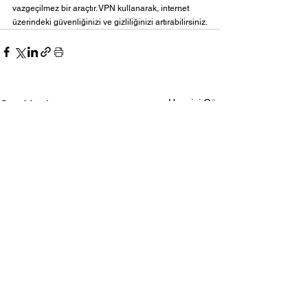
vazgeçilmez bir araçtır. VPN kullanarak, internet 
üzerindeki güvenliğinizi ve gizliliğinizi artırabilirsiniz.
Hepsini Gör
Son Yazılar