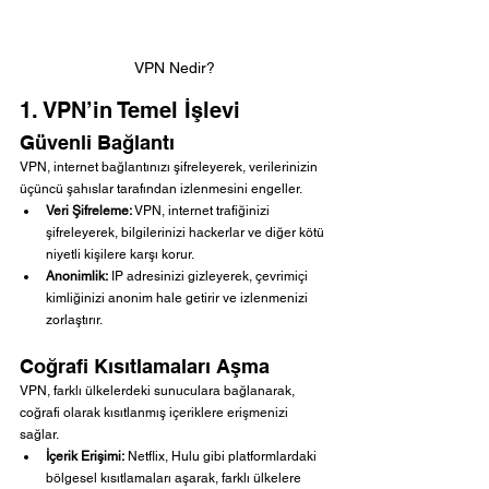
VPN Nedir?
1. VPN’in Temel İşlevi
Güvenli Bağlantı
VPN, internet bağlantınızı şifreleyerek, verilerinizin 
üçüncü şahıslar tarafından izlenmesini engeller.
Veri Şifreleme:
 VPN, internet trafiğinizi 
şifreleyerek, bilgilerinizi hackerlar ve diğer kötü 
niyetli kişilere karşı korur.
Anonimlik:
 IP adresinizi gizleyerek, çevrimiçi 
kimliğinizi anonim hale getirir ve izlenmenizi 
zorlaştırır.
Coğrafi Kısıtlamaları Aşma
VPN, farklı ülkelerdeki sunuculara bağlanarak, 
coğrafi olarak kısıtlanmış içeriklere erişmenizi 
sağlar.
İçerik Erişimi:
 Netflix, Hulu gibi platformlardaki 
bölgesel kısıtlamaları aşarak, farklı ülkelere 