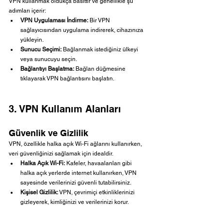
VPN kullanmak oldukça basittir ve genellikle şu 
adımları içerir:
VPN Uygulaması İndirme:
 Bir VPN 
sağlayıcısından uygulama indirerek, cihazınıza 
yükleyin.
Sunucu Seçimi:
 Bağlanmak istediğiniz ülkeyi 
veya sunucuyu seçin.
Bağlantıyı Başlatma:
 Bağlan düğmesine 
tıklayarak VPN bağlantısını başlatın.
3. VPN Kullanım Alanları
Güvenlik ve Gizlilik
VPN, özellikle halka açık Wi-Fi ağlarını kullanırken, 
veri güvenliğinizi sağlamak için idealdir.
Halka Açık Wi-Fi:
 Kafeler, havaalanları gibi 
halka açık yerlerde internet kullanırken, VPN 
sayesinde verilerinizi güvenli tutabilirsiniz.
Kişisel Gizlilik:
 VPN, çevrimiçi etkinliklerinizi 
gizleyerek, kimliğinizi ve verilerinizi korur.