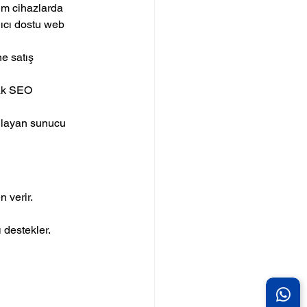
üm cihazlarda 
nıcı dostu web 
ne satış 
cak SEO 
ağlayan sunucu 
n verir.
 destekler.