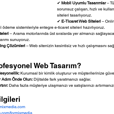
✔ 
Mobil Uyumlu Tasarımlar
 – T
sorunsuz çalışan, hızlı ve kulla
siteleri tasarlıyoruz.
✔ 
E-Ticaret Web Siteleri
 – Onli
 ödeme sistemleriyle entegre e-ticaret siteleri hazırlıyoruz.
eleri
 – Arama motorlarında üst sıralarda yer almanızı sağlaya
arımı sunuyoruz.
ting Çözümleri
 – Web sitenizin kesintisiz ve hızlı çalışmasını s
ofesyonel Web Tasarım?
fesyonellik:
 Kurumsal bir kimlik oluşturur ve müşterilerinize güve
ir Adım Önde Olun:
 Dijitalde fark yaratmanızı sağlar.
ırır:
 Daha fazla müşteriye ulaşmanızı ve satışlarınızı artırmanızı
lgileri
mixmedia.com
m.com/formixmedia