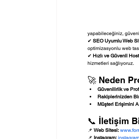
yapabileceğiniz, güvenli
✔ 
SEO Uyumlu Web Sit
optimizasyonlu web tas
✔ 
Hızlı ve Güvenli Hos
hizmetleri sağlıyoruz.
🚀 Neden Pr
Güvenilirlik ve Pro
Rakiplerinizden B
Müşteri Erişimini Art
📞 İletişim Bi
📌 
Web Sitesi:
www.for
📌 
Instagram:
instagra