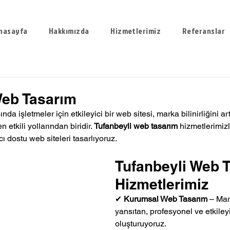
nasayfa
Hakkımızda
Hizmetlerimiz
Referanslar
Web Tasarım
da işletmeler için etkileyici bir web sitesi, marka bilinirliğini ar
etkili yollarından biridir. 
Tufanbeyli web tasarım
 hizmetlerimizl
ı dostu web siteleri tasarlıyoruz.
Tufanbeyli Web 
Hizmetlerimiz
✔ 
Kurumsal Web Tasarım
 – Mar
yansıtan, profesyonel ve etkileyi
oluşturuyoruz.