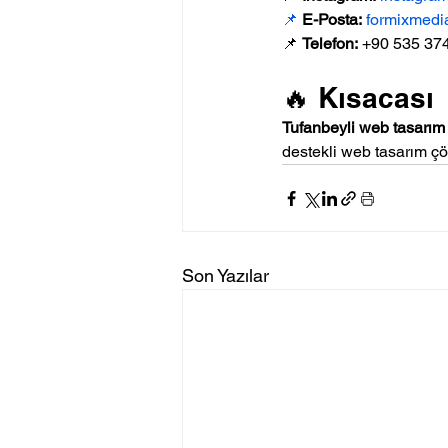
📌
E-Posta:
formixmed
📌 
Telefon:
 +90 535 37
🔥 Kısacası
Tufanbeyli web tasarım
destekli web tasarım çö
Son Yazılar