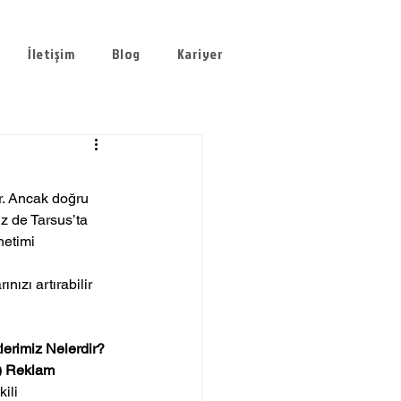
İletişim
Blog
Kariyer
ir. Ancak doğru 
z de Tarsus’ta 
netimi 
nızı artırabilir 
erimiz Nelerdir?
) Reklam 
ili 