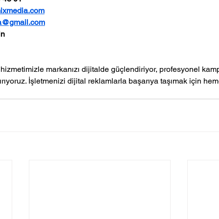
ixmedia.com
a@gmail.com
in
hizmetimizle markanızı dijitalde güçlendiriyor, profesyonel kamp
ıyoruz. İşletmenizi dijital reklamlarla başarıya taşımak için hem