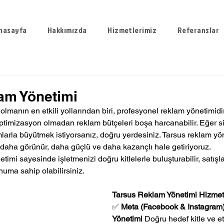
nasayfa
Hakkımızda
Hizmetlerimiz
Referanslar
am Yönetimi
 olmanın en etkili yollarından biri, profesyonel reklam yönetimid
optimizasyon olmadan reklam bütçeleri boşa harcanabilir. Eğer si
amlarla büyütmek istiyorsanız, doğru yerdesiniz. Tarsus reklam yö
daha görünür, daha güçlü ve daha kazançlı hale getiriyoruz.
mi sayesinde işletmenizi doğru kitlelerle buluşturabilir, satışları
onuma sahip olabilirsiniz.
Tarsus Reklam Yönetimi Hizmetl
✅ 
Meta (Facebook & Instagram
Yönetimi 
Doğru hedef kitle ve etk