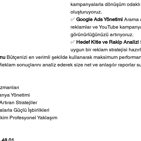
kampanyalarla dönüşüm odaklı 
oluşturuyoruz.
✅ 
Google Ads Yönetimi 
Arama a
reklamlar ve YouTube kampanya
görünürlüğünüzü artırıyoruz.
✅ 
Hedef Kitle ve Rakip Analizi 
uygun bir reklam stratejisi hazır
nu 
Bütçenizi en verimli şekilde kullanarak maksimum performan
Reklam sonuçlarını analiz ederek size net ve anlaşılır raporlar 
zmanları
anya Yönetimi
rtıran Stratejiler
larla Güçlü İşbirlikleri
akim Profesyonel Yaklaşım
 48 01