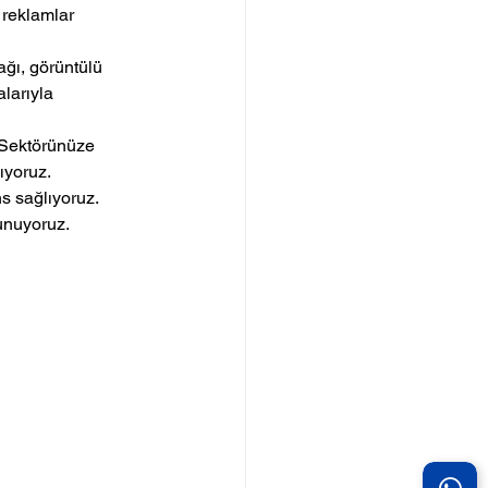
reklamlar 
ğı, görüntülü 
larıyla 
Sektörünüze 
lıyoruz.
s sağlıyoruz.
sunuyoruz.