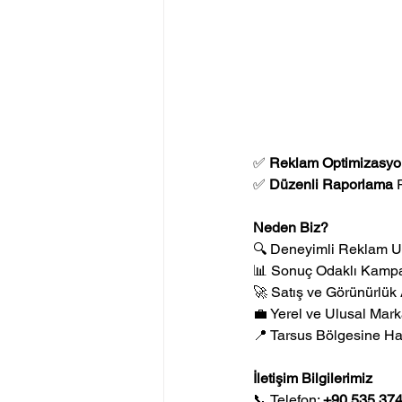
✅ 
Reklam Optimizasyo
✅ 
Düzenli Raporlama 
Neden Biz?
🔍 Deneyimli Reklam U
📊 Sonuç Odaklı Kamp
🚀 Satış ve Görünürlük A
💼 Yerel ve Ulusal Marka
📍 Tarsus Bölgesine H
İletişim Bilgilerimiz
📞 Telefon: 
+90 535 374