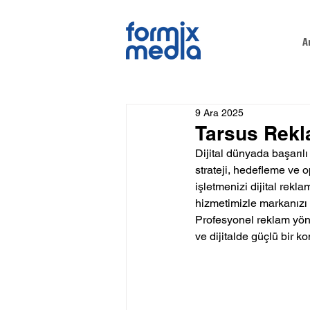
A
9 Ara 2025
Tarsus Rekl
Dijital dünyada başarılı
strateji, hedefleme ve 
işletmenizi dijital rekl
hizmetimizle markanızı 
Profesyonel reklam yöneti
ve dijitalde güçlü bir k