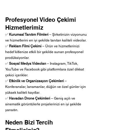
Profesyonel Video Çekimi 
Hizmetlerimiz
✅ 
Kurumsal Tanıtım Filmleri
 – Şirketinizin vizyonunu 
ve hizmetlerini en iyi şekilde tanıtan kaliteli videolar.
✅ 
Reklam Filmi Çekimi
 – Ürün ve hizmetlerinizi 
hedef kitlenize etkili bir şekilde sunan profesyonel 
prodüksiyonlar.
✅ 
Sosyal Medya Videoları
 – Instagram, TikTok, 
YouTube ve Facebook gibi platformlara özel dikkat 
çekici içerikler.
✅ 
Etkinlik ve Organizasyon Çekimleri
 – 
Konferanslar, lansmanlar, düğün ve özel günler için 
yüksek kaliteli kayıtlar.
✅ 
Havadan Drone Çekimleri
 – Geniş açılı ve 
sinematik görüntülerle projelerinizi en iyi şekilde 
yansıtın.
Neden Bizi Tercih 