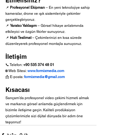
Etmelisiniz?
📌 
Profesyonel Ekipman
 – En yeni teknolojiye sahip 
kameralar, drone ve ışık sistemleriyle çekimler 
gerçekleştiriyoruz.
📌 
Yaratıcı Yaklaşım
 – Görsel hikaye anlatımında 
etkileyici ve özgün fikirler sunuyoruz.
📌 
Hızlı Teslimat
 – Çekimlerinizi en kısa sürede 
düzenleyerek profesyonel montajla sunuyoruz.
İletişim
📞 Telefon: 
+90 535 374 48 01
🌐 Web Sitesi: 
www.formixmedia.com
📩 E-posta: 
formixmedia@gmail.com
Kısacası
Sarıçam’da profesyonel video çekimi hizmeti almak 
ve markanızı görsel anlamda güçlendirmek için 
bizimle iletişime geçin. Kaliteli prodüksiyon 
çözümlerimizle sizi dijital dünyada bir adım öne 
taşıyoruz!