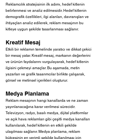
Reklamcılık stratejisinin ilk adımı, hedef kitlenin 
belirlenmesi ve analiz edilmesidir. Hedef kitlenin 
demografik özellikleri, ilgi alanları, davranışları ve 
ihtiyaçları analiz edilerek, reklam mesajının bu 
kitleye uygun şekilde tasarlanması sağlanır.
Kreatif Mesaj
Etkili bir reklamın temelinde yaratıcı ve dikkat çekici 
bir mesaj yatar. Kreatif mesaj, markanın değerlerini 
ve ürünün faydalarını vurgulayarak, hedef kitlenin 
ilgisini çekmeyi amaçlar. Bu aşamada, metin 
yazarları ve grafik tasarımcılar birlikte çalışarak, 
görsel ve metinsel içerikleri oluşturur.
Medya Planlama
Reklam mesajının hangi kanallarda ve ne zaman 
yayınlanacağına karar verilmesi sürecidir. 
Televizyon, radyo, basılı medya, dijital platformlar 
ve açık hava reklamları gibi çeşitli medya kanalları 
kullanılarak, hedef kitlenin en etkili şekilde 
ulaşılması sağlanır. Medya planlama, reklam 
bütçesinin en verimli şekilde kullanılması için 