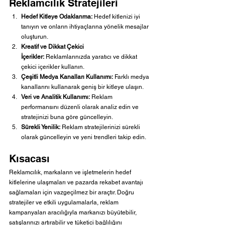
Reklamcılık Stratejileri
Hedef Kitleye Odaklanma:
 Hedef kitlenizi iyi 
tanıyın ve onların ihtiyaçlarına yönelik mesajlar 
oluşturun.
Kreatif ve Dikkat Çekici 
İçerikler:
 Reklamlarınızda yaratıcı ve dikkat 
çekici içerikler kullanın.
Çeşitli Medya Kanalları Kullanımı:
 Farklı medya 
kanallarını kullanarak geniş bir kitleye ulaşın.
Veri ve Analitik Kullanımı:
 Reklam 
performansını düzenli olarak analiz edin ve 
stratejinizi buna göre güncelleyin.
Sürekli Yenilik:
 Reklam stratejilerinizi sürekli 
olarak güncelleyin ve yeni trendleri takip edin.
Kısacası
Reklamcılık, markaların ve işletmelerin hedef 
kitlelerine ulaşmaları ve pazarda rekabet avantajı 
sağlamaları için vazgeçilmez bir araçtır. Doğru 
stratejiler ve etkili uygulamalarla, reklam 
kampanyaları aracılığıyla markanızı büyütebilir, 
satışlarınızı artırabilir ve tüketici bağlılığını 