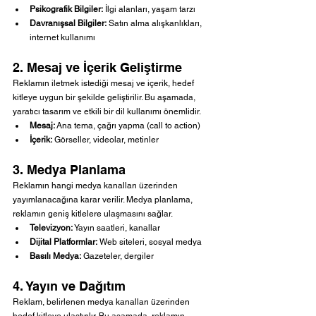
Psikografik Bilgiler:
 İlgi alanları, yaşam tarzı
Davranışsal Bilgiler:
 Satın alma alışkanlıkları, 
internet kullanımı
2. Mesaj ve İçerik Geliştirme
Reklamın iletmek istediği mesaj ve içerik, hedef 
kitleye uygun bir şekilde geliştirilir. Bu aşamada, 
yaratıcı tasarım ve etkili bir dil kullanımı önemlidir.
Mesaj:
 Ana tema, çağrı yapma (call to action)
İçerik:
 Görseller, videolar, metinler
3. Medya Planlama
Reklamın hangi medya kanalları üzerinden 
yayımlanacağına karar verilir. Medya planlama, 
reklamın geniş kitlelere ulaşmasını sağlar.
Televizyon:
 Yayın saatleri, kanallar
Dijital Platformlar:
 Web siteleri, sosyal medya
Basılı Medya:
 Gazeteler, dergiler
4. Yayın ve Dağıtım
Reklam, belirlenen medya kanalları üzerinden 