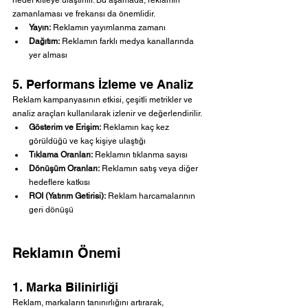
hedef kitleye ulaştırılır. Bu aşamada, reklamın 
zamanlaması ve frekansı da önemlidir.
Yayın:
 Reklamın yayımlanma zamanı
Dağıtım:
 Reklamın farklı medya kanallarında 
yer alması
5. Performans İzleme ve Analiz
Reklam kampanyasının etkisi, çeşitli metrikler ve 
analiz araçları kullanılarak izlenir ve değerlendirilir.
Gösterim ve Erişim:
 Reklamın kaç kez 
görüldüğü ve kaç kişiye ulaştığı
Tıklama Oranları:
 Reklamın tıklanma sayısı
Dönüşüm Oranları:
 Reklamın satış veya diğer 
hedeflere katkısı
ROI (Yatırım Getirisi):
 Reklam harcamalarının 
geri dönüşü
Reklamın Önemi
1. Marka Bilinirliği
Reklam, markaların tanınırlığını artırarak, 