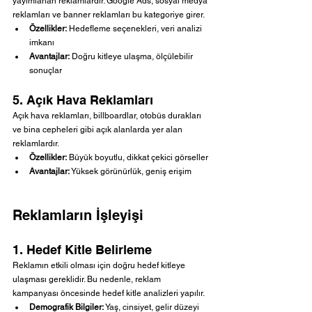
yayımlanan reklamlardır. Google Ads, sosyal medya 
reklamları ve banner reklamları bu kategoriye girer.
Özellikler:
 Hedefleme seçenekleri, veri analizi 
imkanı
Avantajlar:
 Doğru kitleye ulaşma, ölçülebilir 
sonuçlar
5. Açık Hava Reklamları
Açık hava reklamları, billboardlar, otobüs durakları 
ve bina cepheleri gibi açık alanlarda yer alan 
reklamlardır.
Özellikler:
 Büyük boyutlu, dikkat çekici görseller
Avantajlar:
 Yüksek görünürlük, geniş erişim
Reklamların İşleyişi
1. Hedef Kitle Belirleme
Reklamın etkili olması için doğru hedef kitleye 
ulaşması gereklidir. Bu nedenle, reklam 
kampanyası öncesinde hedef kitle analizleri yapılır.
Demografik Bilgiler:
 Yaş, cinsiyet, gelir düzeyi