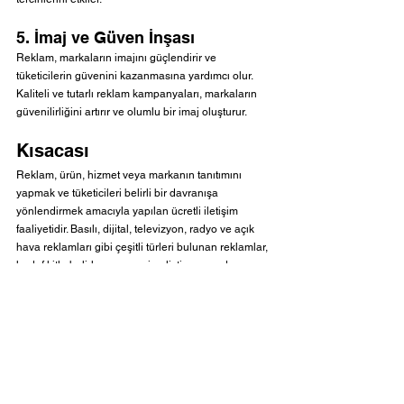
5. İmaj ve Güven İnşası
Reklam, markaların imajını güçlendirir ve 
tüketicilerin güvenini kazanmasına yardımcı olur. 
Kaliteli ve tutarlı reklam kampanyaları, markaların 
güvenilirliğini artırır ve olumlu bir imaj oluşturur.
Kısacası
Reklam, ürün, hizmet veya markanın tanıtımını 
yapmak ve tüketicileri belirli bir davranışa 
yönlendirmek amacıyla yapılan ücretli iletişim 
faaliyetidir. Basılı, dijital, televizyon, radyo ve açık 
hava reklamları gibi çeşitli türleri bulunan reklamlar, 
hedef kitle belirleme, mesaj geliştirme, medya 
planlama ve performans izleme gibi aşamalardan 
geçerek yürütülür. Reklam, marka bilinirliği, satış 
artışı, rekabet avantajı, tüketici bilinçlendirme ve 
güven inşası gibi birçok önemli fayda sağlar. Etkili 
bir reklam stratejisi, işletmelerin başarıya 
ulaşmasında önemli bir rol oynar.