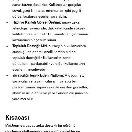
sanat tarzını destekler. Kullanıcılar, gerçekçi, 
soyut, çizgi film tarzı, minimalizm gibi çeşitli 
görsel tarzlarda eserler yaratabilir.
Hızlı ve Kaliteli Görsel Üretimi:
 Yapay zeka 
teknolojisi sayesinde, dakikalar içinde yüksek 
kaliteli görseller üretir. Bu, sanatçılar için zaman 
kazandırıcı bir çözüm sunar.
Topluluk Desteği:
 MidJourney’nin kullanıcılara 
sunduğu en önemli özelliklerden biri de 
topluluk desteğidir. Kullanıcılar, kendi 
görsellerini paylaşabilir ve diğer kullanıcıların 
eserlerini inceleyebilir.
Yaratıcılığı Teşvik Eden Platform:
 MidJourney, 
sanatçılar ve tasarımcılar için yaratıcı bir 
platform sunar. Yapay zeka ile üretilen görseller, 
ilham verici olabilir ve yeni fikirlerin oluşmasına 
yardımcı olur.
Kısacası
MidJourney, yapay zeka destekli bir görüntü 
oluşturma platformudur. Yaratıcılığı destekler ve 