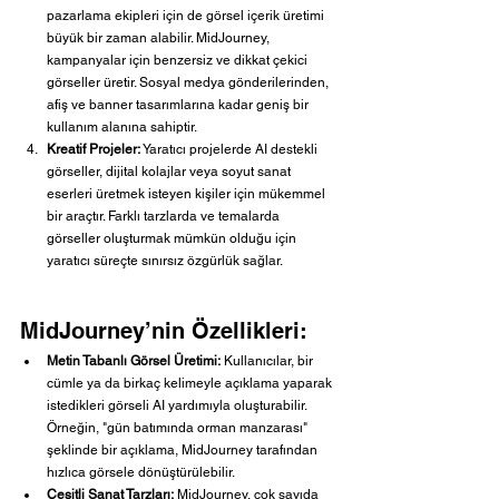
pazarlama ekipleri için de görsel içerik üretimi 
büyük bir zaman alabilir. MidJourney, 
kampanyalar için benzersiz ve dikkat çekici 
görseller üretir. Sosyal medya gönderilerinden, 
afiş ve banner tasarımlarına kadar geniş bir 
kullanım alanına sahiptir.
Kreatif Projeler:
 Yaratıcı projelerde AI destekli 
görseller, dijital kolajlar veya soyut sanat 
eserleri üretmek isteyen kişiler için mükemmel 
bir araçtır. Farklı tarzlarda ve temalarda 
görseller oluşturmak mümkün olduğu için 
yaratıcı süreçte sınırsız özgürlük sağlar.
MidJourney’nin Özellikleri:
Metin Tabanlı Görsel Üretimi:
 Kullanıcılar, bir 
cümle ya da birkaç kelimeyle açıklama yaparak 
istedikleri görseli AI yardımıyla oluşturabilir. 
Örneğin, "gün batımında orman manzarası" 
şeklinde bir açıklama, MidJourney tarafından 
hızlıca görsele dönüştürülebilir.
Çeşitli Sanat Tarzları:
 MidJourney, çok sayıda 