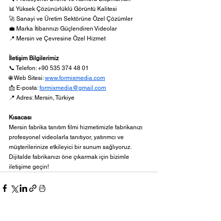
📊 Yüksek Çözünürlüklü Görüntü Kalitesi
🚀 Sanayi ve Üretim Sektörüne Özel Çözümler
💼 Marka İtibarınızı Güçlendiren Videolar
📍 Mersin ve Çevresine Özel Hizmet
İletişim Bilgilerimiz
📞 Telefon: +90 535 374 48 01
🌐 Web Sitesi: 
www.formixmedia.com
📩 E-posta: 
formixmedia@gmail.com
📍 Adres: Mersin, Türkiye
Kısacası
Mersin fabrika tanıtım filmi hizmetimizle fabrikanızı 
profesyonel videolarla tanıtıyor, yatırımcı ve 
müşterilerinize etkileyici bir sunum sağlıyoruz. 
Dijitalde fabrikanızı öne çıkarmak için bizimle 
iletişime geçin!