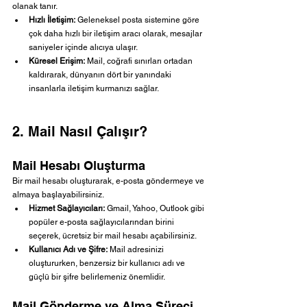
olanak tanır.
Hızlı İletişim:
 Geleneksel posta sistemine göre 
çok daha hızlı bir iletişim aracı olarak, mesajlar 
saniyeler içinde alıcıya ulaşır.
Küresel Erişim:
 Mail, coğrafi sınırları ortadan 
kaldırarak, dünyanın dört bir yanındaki 
insanlarla iletişim kurmanızı sağlar.
2. Mail Nasıl Çalışır?
Mail Hesabı Oluşturma
Bir mail hesabı oluşturarak, e-posta göndermeye ve 
almaya başlayabilirsiniz.
Hizmet Sağlayıcıları:
 Gmail, Yahoo, Outlook gibi 
popüler e-posta sağlayıcılarından birini 
seçerek, ücretsiz bir mail hesabı açabilirsiniz.
Kullanıcı Adı ve Şifre:
 Mail adresinizi 
oluştururken, benzersiz bir kullanıcı adı ve 
güçlü bir şifre belirlemeniz önemlidir.
Mail Gönderme ve Alma Süreci