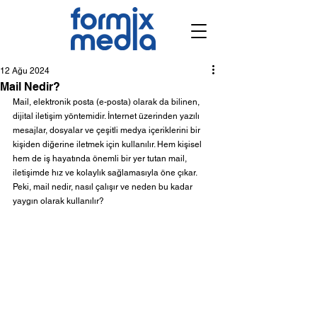
12 Ağu 2024
Mail Nedir?
Mail, elektronik posta (e-posta) olarak da bilinen, 
dijital iletişim yöntemidir. İnternet üzerinden yazılı 
mesajlar, dosyalar ve çeşitli medya içeriklerini bir 
kişiden diğerine iletmek için kullanılır. Hem kişisel 
hem de iş hayatında önemli bir yer tutan mail, 
iletişimde hız ve kolaylık sağlamasıyla öne çıkar. 
Peki, mail nedir, nasıl çalışır ve neden bu kadar 
yaygın olarak kullanılır?