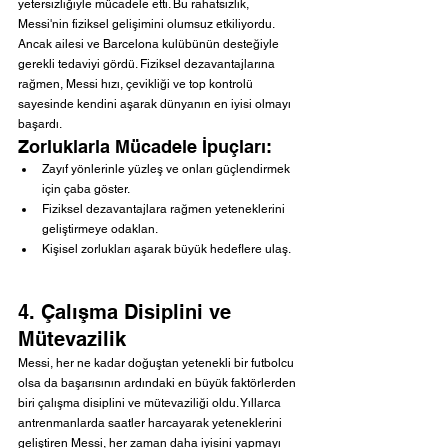
yetersizliğiyle mücadele etti. Bu rahatsızlık, 
Messi'nin fiziksel gelişimini olumsuz etkiliyordu. 
Ancak ailesi ve Barcelona kulübünün desteğiyle 
gerekli tedaviyi gördü. Fiziksel dezavantajlarına 
rağmen, Messi hızı, çevikliği ve top kontrolü 
sayesinde kendini aşarak dünyanın en iyisi olmayı 
başardı.
Zorluklarla Mücadele İpuçları:
Zayıf yönlerinle yüzleş ve onları güçlendirmek 
için çaba göster.
Fiziksel dezavantajlara rağmen yeteneklerini 
geliştirmeye odaklan.
Kişisel zorlukları aşarak büyük hedeflere ulaş.
4. Çalışma Disiplini ve 
Mütevazilik
Messi, her ne kadar doğuştan yetenekli bir futbolcu 
olsa da başarısının ardındaki en büyük faktörlerden 
biri çalışma disiplini ve mütevaziliği oldu. Yıllarca 
antrenmanlarda saatler harcayarak yeteneklerini 
geliştiren Messi, her zaman daha iyisini yapmayı 