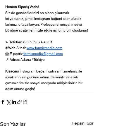
Hemen Sipariş Verin!
Siz de gönderilerinizi ön plana çıkarmak 
istiyorsanız, şimdi İnstagram beğeni satın alarak 
farkınızı ortaya koyun. Profesyonel sosyal medya 
büyüme stratejilerimizle etkileyici bir profil oluşturun!
📞 Telefon: +90 535 374 48 01
🌐 Web Sitesi: 
www.formixmedia.com
📩 E-posta: 
formixmedia@gmail.com
📍 Adres: Adana / Türkiye
Kısacası 
İnstagram beğeni satın al hizmetimiz ile 
içeriklerinizin gücünü artırın. Güvenilir ve etkili 
çözümlerimizle sosyal medyada rakiplerinizin bir 
adım önüne geçin!
Hepsini Gör
Son Yazılar