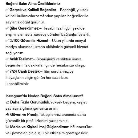
Beğeni Satın Alma Özelliklerimiz
✅ 
Gerçek ve Kaliteli Beğeniler
 – Bot değil, yüksek 
kaliteli kullanıcılar tarafından yapılan beğeniler ile 
sayfanız doğal görünür.
✅ 
Şifre Gerektirmez
 – Hesabınıza hiçbir şekilde 
erişim istemeyiz, sadece gönderi bağlantısı yeterli.
✅ 
%100 Güvenilir Hizmet
 – Uzun yıllardır sosyal 
medya alanında uzman ekibimizle güvenli hizmet 
sağlıyoruz.
✅ 
Anlık Teslimat
 – Siparişinizi verdikten sonra 
beğenileriniz dakikalar içinde hesabınıza ulaşır.
✅ 
7/24 Canlı Destek
 – Tüm sorularınız ve 
ihtiyaçlarınız için günün her saati bize 
ulaşabilirsiniz.
İnstagram’da Neden Beğeni Satın Almalısınız?
📈 
Daha Fazla Görünürlük
: Yüksek beğeni, keşfet 
sayfasına çıkma şansınızı artırır.
📢 
Güven ve Prestij
: Takipçileriniz arasında daha 
güvenilir bir profil izlenimi yaratırsınız.
🚀 
Marka ve Kişisel İmaj Güçlendirme
: Influencer’lar 
ve işletmeler için güçlü bir etkileşim göstergesidir.