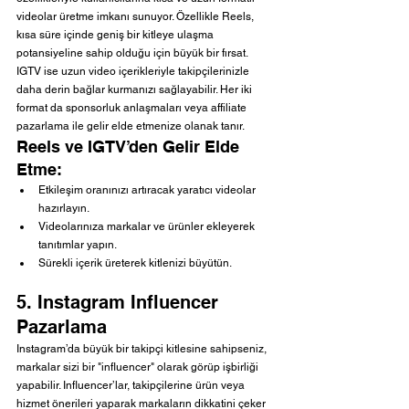
videolar üretme imkanı sunuyor. Özellikle Reels, 
kısa süre içinde geniş bir kitleye ulaşma 
potansiyeline sahip olduğu için büyük bir fırsat. 
IGTV ise uzun video içerikleriyle takipçilerinizle 
daha derin bağlar kurmanızı sağlayabilir. Her iki 
format da sponsorluk anlaşmaları veya affiliate 
pazarlama ile gelir elde etmenize olanak tanır.
Reels ve IGTV’den Gelir Elde 
Etme:
Etkileşim oranınızı artıracak yaratıcı videolar 
hazırlayın.
Videolarınıza markalar ve ürünler ekleyerek 
tanıtımlar yapın.
Sürekli içerik üreterek kitlenizi büyütün.
5. Instagram Influencer 
Pazarlama
Instagram’da büyük bir takipçi kitlesine sahipseniz, 
markalar sizi bir "influencer" olarak görüp işbirliği 
yapabilir. Influencer’lar, takipçilerine ürün veya 
hizmet önerileri yaparak markaların dikkatini çeker 