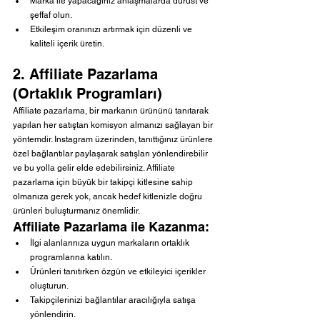
Marka ile yapacağınız anlaşmalarda dürüst ve 
şeffaf olun.
Etkileşim oranınızı artırmak için düzenli ve 
kaliteli içerik üretin.
2. Affiliate Pazarlama 
(Ortaklık Programları)
Affiliate pazarlama, bir markanın ürününü tanıtarak 
yapılan her satıştan komisyon almanızı sağlayan bir 
yöntemdir. Instagram üzerinden, tanıttığınız ürünlere 
özel bağlantılar paylaşarak satışları yönlendirebilir 
ve bu yolla gelir elde edebilirsiniz. Affiliate 
pazarlama için büyük bir takipçi kitlesine sahip 
olmanıza gerek yok, ancak hedef kitlenizle doğru 
ürünleri buluşturmanız önemlidir.
Affiliate Pazarlama ile Kazanma:
İlgi alanlarınıza uygun markaların ortaklık 
programlarına katılın.
Ürünleri tanıtırken özgün ve etkileyici içerikler 
oluşturun.
Takipçilerinizi bağlantılar aracılığıyla satışa 
yönlendirin.