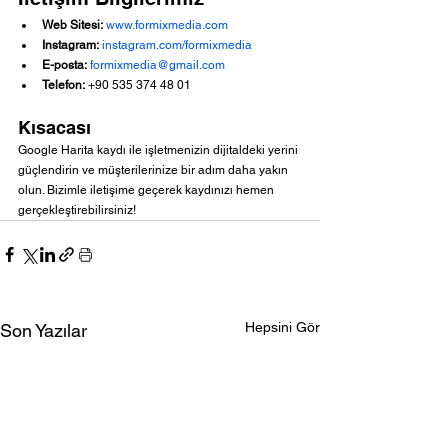
Web Sitesi:
www.formixmedia.com
Instagram:
instagram.com/formixmedia
E-posta:
formixmedia@gmail.com
Telefon:
 +90 535 374 48 01
Kısacası
Google Harita kaydı ile işletmenizin dijitaldeki yerini 
güçlendirin ve müşterilerinize bir adım daha yakın 
olun. Bizimle iletişime geçerek kaydınızı hemen 
gerçekleştirebilirsiniz!
Hepsini Gör
Son Yazılar