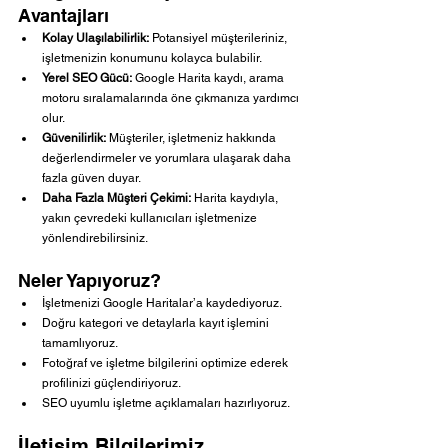
Avantajları
Kolay Ulaşılabilirlik:
 Potansiyel müşterileriniz, 
işletmenizin konumunu kolayca bulabilir.
Yerel SEO Gücü:
 Google Harita kaydı, arama 
motoru sıralamalarında öne çıkmanıza yardımcı 
olur.
Güvenilirlik:
 Müşteriler, işletmeniz hakkında 
değerlendirmeler ve yorumlara ulaşarak daha 
fazla güven duyar.
Daha Fazla Müşteri Çekimi:
 Harita kaydıyla, 
yakın çevredeki kullanıcıları işletmenize 
yönlendirebilirsiniz.
Neler Yapıyoruz?
İşletmenizi Google Haritalar’a kaydediyoruz.
Doğru kategori ve detaylarla kayıt işlemini 
tamamlıyoruz.
Fotoğraf ve işletme bilgilerini optimize ederek 
profilinizi güçlendiriyoruz.
SEO uyumlu işletme açıklamaları hazırlıyoruz.
İletişim Bilgilerimiz