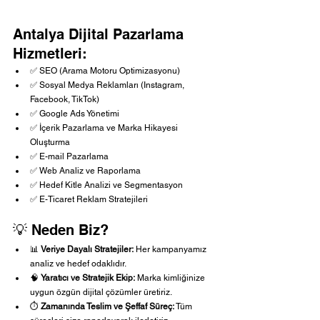
Antalya Dijital Pazarlama  
Hizmetleri:
✅ SEO (Arama Motoru Optimizasyonu)
✅ Sosyal Medya Reklamları (Instagram, 
Facebook, TikTok)
✅ Google Ads Yönetimi
✅ İçerik Pazarlama ve Marka Hikayesi 
Oluşturma
✅ E-mail Pazarlama
✅ Web Analiz ve Raporlama
✅ Hedef Kitle Analizi ve Segmentasyon
✅ E-Ticaret Reklam Stratejileri
💡 Neden Biz?
📊 
Veriye Dayalı Stratejiler:
 Her kampanyamız 
analiz ve hedef odaklıdır.
🧠 
Yaratıcı ve Stratejik Ekip:
 Marka kimliğinize 
uygun özgün dijital çözümler üretiriz.
⏱️ 
Zamanında Teslim ve Şeffaf Süreç:
 Tüm 