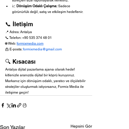
süreçleri size raporlayarak ilerletiriz.
📈 
Dönüşüm Odaklı Çalışma:
 Sadece 
görünürlük değil, satış ve etkileşim hedeflenir.
📞 İletişim
📍 Adres: Antalya
📞 Telefon: +90 535 374 48 01
🌐 Web: 
formixmedia.com
📩 E-posta: 
formixmedia@gmail.com
🔍 Kısacası
Antalya dijital pazarlama ajansı olarak hedef 
kitlenizle aranızda dijital bir köprü kuruyoruz. 
Markanız için dönüşüm odaklı, yaratıcı ve ölçülebilir 
stratejiler oluşturmak istiyorsanız, Formix Media ile 
iletişime geçin!
Hepsini Gör
Son Yazılar