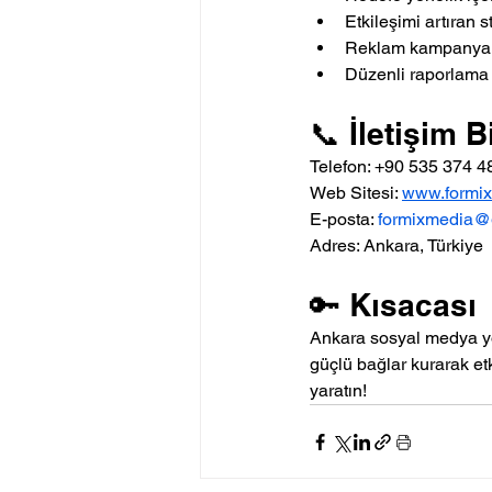
Etkileşimi artıran st
Reklam kampanyala
Düzenli raporlama
📞 İletişim B
Telefon: +90 535 374 4
Web Sitesi: 
www.formi
E-posta: 
formixmedia@
Adres: Ankara, Türkiye
🔑 Kısacası
Ankara sosyal medya yö
güçlü bağlar kurarak etk
yaratın!