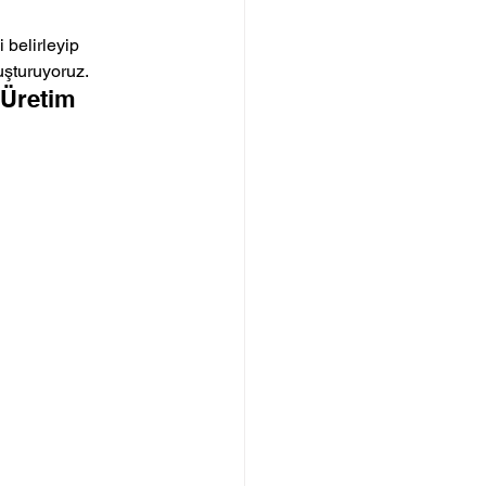
 belirleyip 
luşturuyoruz.
 Üretim