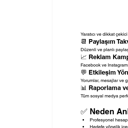
Yaratıcı ve dikkat çekic
📆 Paylaşım Tak
Düzenli ve planlı paylaş
📈 Reklam Kamp
Facebook ve Instagram r
💬 Etkileşim Yö
Yorumlar, mesajlar ve ger
📊 Raporlama ve
Tüm sosyal medya perfor
✅ Neden Ank
Profesyonel hesap
Hedefe yönelik içer