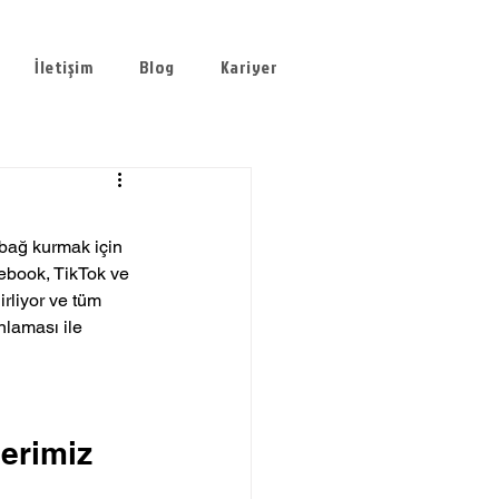
İletişim
Blog
Kariyer
 bağ kurmak için 
ebook, TikTok ve 
irliyor ve tüm 
nlaması ile 
 
erimiz