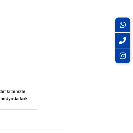
f kitlenizle 
l medyada fark 