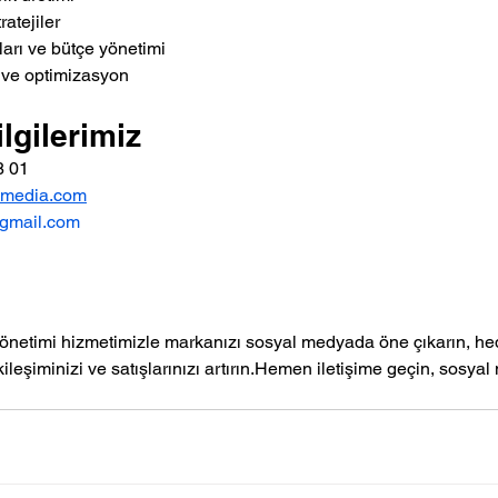
ratejiler
rı ve bütçe yönetimi
 ve optimizasyon
ilgilerimiz
8 01
xmedia.com
gmail.com
netimi hizmetimizle markanızı sosyal medyada öne çıkarın, hede
ileşiminizi ve satışlarınızı artırın.Hemen iletişime geçin, sosya