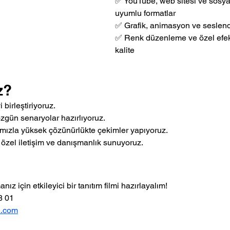
✅ YouTube, web sitesi ve sosya
uyumlu formatlar
✅ Grafik, animasyon ve seslen
✅ Renk düzenleme ve özel efekt
kalite
z?
i birleştiriyoruz.
zgün senaryolar hazırlıyoruz.
ızla yüksek çözünürlükte çekimler yapıyoruz.
özel iletişim ve danışmanlık sunuyoruz.
ız için etkileyici bir tanıtım filmi hazırlayalım!
8 01
a.com