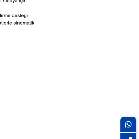
l medya için 
dirme desteği
lerle sinematik 