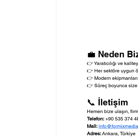
💼 Neden Bi
👉 Yaratıcılığı ve kalitey
👉 Her sektöre uygun ö
👉 Modern ekipmanlarım
👉 Süreç boyunca size 
📞 İletişim
Hemen bize ulaşın, firman
Telefon:
 +90 535 374 4
Mail:
info@formixmedi
Adres:
 Ankara, Türkiye