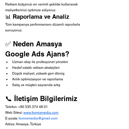
Reklam bütçenizi en verimli şekilde kullanarak 
maliyetlerinizi optimize ediyoruz.
📊 Raporlama ve Analiz
Tüm kampanya performansını düzenli raporlarla 
sunuyoruz.
✅ Neden Amasya 
Google Ads Ajans?
Uzman ekip ile profesyonel yönetim
Hedef odaklı reklam stratejileri
Düşük maliyet, yüksek geri dönüş
Anlık optimizasyon ve raporlama
Satış ve müşteri sayısında artış
📞 İletişim Bilgilerimiz
Telefon: +90 535 374 48 01
Web Sitesi: 
www.formixmedia.com
E-posta: 
formixmedia@gmail.com
Adres: Amasya, Türkiye