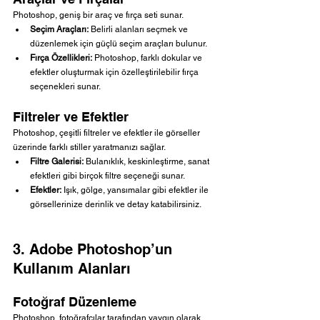
Photoshop, geniş bir araç ve fırça seti sunar.
Seçim Araçları:
 Belirli alanları seçmek ve 
düzenlemek için güçlü seçim araçları bulunur.
Fırça Özellikleri:
 Photoshop, farklı dokular ve 
efektler oluşturmak için özelleştirilebilir fırça 
seçenekleri sunar.
Filtreler ve Efektler
Photoshop, çeşitli filtreler ve efektler ile görseller 
üzerinde farklı stiller yaratmanızı sağlar.
Filtre Galerisi:
 Bulanıklık, keskinleştirme, sanat 
efektleri gibi birçok filtre seçeneği sunar.
Efektler:
 Işık, gölge, yansımalar gibi efektler ile 
görsellerinize derinlik ve detay katabilirsiniz.
3. Adobe Photoshop’un 
Kullanım Alanları
Fotoğraf Düzenleme
Photoshop, fotoğrafçılar tarafından yaygın olarak 