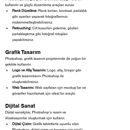
kullanılır ve güçlü düzenleme araçları sunar.
Renk Düzeltme:
 Renk tonları, kontrast, parlaklık 
gibi ayarları yaparak fotoğraflarınızı 
mükemmelleştirebilirsiniz.
Retouching:
 Cilt kusurları giderme, gözleri 
parlaklaştırma gibi fotoğraf rötuşları 
yapabilirsiniz.
Grafik Tasarım
Photoshop, grafik tasarım projelerinde de yoğun bir 
şekilde kullanılır.
Logo ve Afiş Tasarımı:
 Logo, afiş, broşür gibi 
grafik tasarımlarını Photoshop ile 
oluşturabilirsiniz.
Web Tasarımı:
 Web sayfaları için mockup’lar ve 
görseller hazırlamak için ideal bir araçtır.
Dijital Sanat
Dijital sanatçılar, Photoshop’u resim ve 
illüstrasyonlar oluşturmak için kullanır.
Dijital Çizim:
 Grafik tabletlerle uyumlu olan 
Photoshop, dijital çizim ve boyama için güçlü 