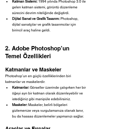
Katman Sistemi:
 1994 yılında Photoshop 3.0 ile 
gelen katman sistemi, görüntü düzenleme 
sürecini devrim niteliğinde değiştirdi.
Dijital Sanat ve Grafik Tasarım:
 Photoshop, 
dijital sanatçılar ve grafik tasarımcılar için 
birincil araç haline geldi.
2. Adobe Photoshop’un 
Temel Özellikleri
Katmanlar ve Maskeler
Photoshop’un en güçlü özelliklerinden biri 
katmanlar ve maskelerdir.
Katmanlar:
 Görseller üzerinde çalışırken her bir 
öğeyi ayrı bir katman olarak düzenleyebilir ve 
istediğiniz gibi manipüle edebilirsiniz.
Maskeler:
 Maskeler, belirli bölgeleri 
gizlemenize veya vurgulamanıza olanak tanır, 
bu da hassas düzenlemeler yapmanızı sağlar.
Araçlar ve Fırçalar