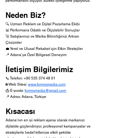
performansını ölçüyor, sürekli iyileştirme yapıyoruz.
Neden Biz?
🔍 Uzman Reklam ve Dijital Pazarlama Ekibi
📊 Performans Odaklı ve Ölçülebilir Sonuçlar
🚀 Satışlarınızı ve Marka Bilinirliğinizi Artıran 
Çözümler
💼 Yerel ve Ulusal Rekabet için Etkin Stratejiler
📍 Adana’ya Özel Bölgesel Deneyim
İletişim Bilgilerimiz
📞 Telefon: +90 535 374 48 01
🌐 Web Sitesi: 
www.formixmedia.com
📩 E-posta: 
formixmedia@gmail.com
📍 Adres: Adana, Türkiye
Kısacası
Adana’nın en iyi reklam ajansı olarak markanızı 
dijitalde güçlendiriyor, profesyonel kampanyalar ve 
stratejilerle hedef kitlenize etkili şekilde 