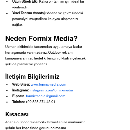
Uzun Süreli Etki:
 Kalıcı bir tanıtım için ideal bir 
yöntemdir.
Yerel Tanıtım Avantajı:
 Adana ve çevresindeki 
potansiyel müşterilere kolayca ulaşmanızı 
sağlar.
Neden Formix Media?
Uzman ekibimizle tasarımdan uygulamaya kadar 
her aşamada yanınızdayız. Outdoor reklam 
kampanyalarınızı, hedef kitlenizin dikkatini çekecek 
şekilde planlar ve yönetiriz.
İletişim Bilgilerimiz
Web Sitesi:
www.formixmedia.com
Instagram:
instagram.com/formixmedia
E-posta:
formixmedia@gmail.com
Telefon:
 +90 535 374 48 01
Kısacası
Adana outdoor reklamcılık hizmetleri ile markanızın 
şehrin her köşesinde görünür olmasını 