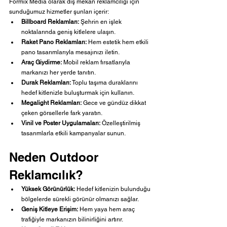
Formix Media olarak dış mekan reklamcılığı için 
sunduğumuz hizmetler şunları içerir:
Billboard Reklamları:
 Şehrin en işlek 
noktalarında geniş kitlelere ulaşın.
Raket Pano Reklamları:
 Hem estetik hem etkili 
pano tasarımlarıyla mesajınızı iletin.
Araç Giydirme:
 Mobil reklam fırsatlarıyla 
markanızı her yerde tanıtın.
Durak Reklamları:
 Toplu taşıma duraklarını 
hedef kitlenizle buluşturmak için kullanın.
Megalight Reklamları:
 Gece ve gündüz dikkat 
çeken görsellerle fark yaratın.
Vinil ve Poster Uygulamaları:
 Özelleştirilmiş 
tasarımlarla etkili kampanyalar sunun.
Neden Outdoor 
Reklamcılık?
Yüksek Görünürlük:
 Hedef kitlenizin bulunduğu 
bölgelerde sürekli görünür olmanızı sağlar.
Geniş Kitleye Erişim:
 Hem yaya hem araç 
trafiğiyle markanızın bilinirliğini artırır.