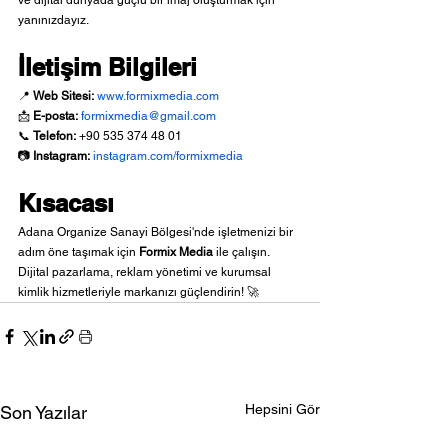
ve dijital dünyada güçlü bir imaj oluşturmak için 
yanınızdayız.
İletişim Bilgileri
📍 
Web Sitesi:
www.formixmedia.com
📩 
E-posta:
formixmedia@gmail.com
📞 
Telefon:
 +90 535 374 48 01
📷 
Instagram:
instagram.com/formixmedia
Kısacası
Adana Organize Sanayi Bölgesi'nde işletmenizi bir 
adım öne taşımak için 
Formix Media
 ile çalışın. 
Dijital pazarlama, reklam yönetimi ve kurumsal 
kimlik hizmetleriyle markanızı güçlendirin! 🚀
Hepsini Gör
Son Yazılar