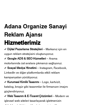
Adana Organize Sanayi 
Reklam Ajansı 
Hizmetlerimiz
✔ 
Dijital Pazarlama Stratejileri
 – Markanız için en 
uygun reklam stratejisini oluşturuyoruz.
✔ 
Google ADS & SEO Hizmetleri
 – Arama 
motorlarında üst sıralara çıkmanızı sağlıyoruz.
✔ 
Sosyal Medya Yönetimi
 – Instagram, Facebook, 
LinkedIn ve diğer platformlarda etkili reklam 
kampanyaları yürütüyoruz.
✔ 
Kurumsal Kimlik Tasarımı
 – Logo, kartvizit, 
katalog, broşür gibi tasarımlar ile firmanızın imajını 
güçlendiriyoruz.
✔ 
Web Tasarım & E-Ticaret Çözümleri
 – Modern ve 
işlevsel web siteleri tasarlayarak işletmenizin 