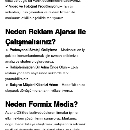
dijitalde güçlü bir varlık göstermesini sağlıyoruz.
✔ 
Video ve Fotoğraf Prodüksiyonu
 – Tanıtım 
videoları, ürün çekimleri ve reklam filmleri ile 
markanızı etkili bir şekilde tanıtıyoruz.
Neden Reklam Ajansı ile 
Çalışmalısınız?
🔹 
Profesyonel Strateji Geliştirme
 – Markanızı en iyi 
şekilde konumlandırmak için uzman ekibimizle 
analiz ve strateji oluşturuyoruz.
🔹 
Rakiplerinizden Bir Adım Önde Olun
 – Etkili 
reklam yönetimi sayesinde sektörde fark 
yaratabilirsiniz.
🔹 
Satış ve Müşteri Kitlenizi Artırın
 – Hedef kitlenize 
ulaşarak dönüşüm oranlarını yükseltiyoruz.
Neden Formix Media?
Adana OSB’de faaliyet gösteren firmalar için en 
etkili reklam çözümlerini sunuyoruz. Markanızı 
doğru hedef kitleye ulaştırmak, satışlarınızı artırmak 