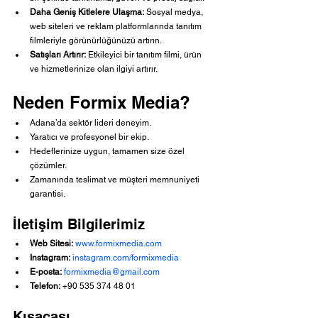
Daha Geniş Kitlelere Ulaşma:
 Sosyal medya, 
web siteleri ve reklam platformlarında tanıtım 
filmleriyle görünürlüğünüzü artırın.
Satışları Artırır:
 Etkileyici bir tanıtım filmi, ürün 
ve hizmetlerinize olan ilgiyi artırır.
Neden Formix Media?
Adana’da sektör lideri deneyim.
Yaratıcı ve profesyonel bir ekip.
Hedeflerinize uygun, tamamen size özel 
çözümler.
Zamanında teslimat ve müşteri memnuniyeti 
garantisi.
İletişim Bilgilerimiz
Web Sitesi:
www.formixmedia.com
Instagram:
instagram.com/formixmedia
E-posta:
formixmedia@gmail.com
Telefon:
 +90 535 374 48 01
Kısacası