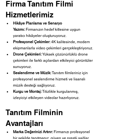
Firma Tanıtım Filmi 
Hizmetlerimiz
Hikâye Planlama ve Senaryo 
Yazımı:
 Firmanızın hedef kitlesine uygun 
yaratıcı hikâyeler oluşturuyoruz.
Profesyonel Çekimler:
 4K kalitesinde, modern 
ekipmanlarla video çekimleri gerçekleştiriyoruz.
Drone Çekimleri:
 Yüksek çözünürlüklü drone 
çekimleri ile farklı açılardan etkileyici görüntüler 
sunuyoruz.
Seslendirme ve Müzik:
 Tanıtım filmleriniz için 
profesyonel seslendirme hizmeti ve lisanslı 
müzik desteği sağlıyoruz.
Kurgu ve Montaj:
 Titizlikle kurgulanmış, 
izleyiciyi etkileyen videolar hazırlıyoruz.
Tanıtım Filminin 
Avantajları
Marka Değerinizi Artırır:
 Firmanızı profesyonel 
bir şekilde tanıtmanız, güven ve prestij sağlar.