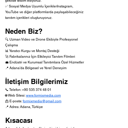
şekilde teslim ediyoruz.
✅ Sosyal Medya Uyumlu İçeriklerInstagram, 
YouTube ve diğer platformlarda paylaşabileceğiniz 
tanıtım içerikleri oluşturuyoruz.
Neden Biz?
🔍 Uzman Video ve Drone Ekibiyle Profesyonel 
Çalışma
📊 Yaratıcı Kurgu ve Montaj Desteği
🚀 Fabrikalarınız İçin Etkileyici Tanıtım Filmleri
💼 Endüstri ve Kurumsal Tanıtımlara Özel Hizmetler
📍 Adana’da Bölgesel ve Yerel Deneyim
İletişim Bilgilerimiz
📞 Telefon: +90 535 374 48 01
🌐 Web Sitesi: 
www.formixmedia.com
📩 E-posta: 
formixmedia@gmail.com
📍 Adres: Adana, Türkiye
Kısacası