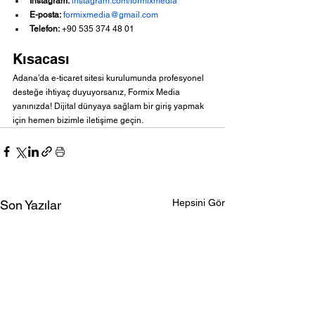
Instagram:
instagram.com/formixmedia
E-posta:
formixmedia@gmail.com
Telefon:
 +90 535 374 48 01
Kısacası
Adana’da e-ticaret sitesi kurulumunda profesyonel 
desteğe ihtiyaç duyuyorsanız, Formix Media 
yanınızda! Dijital dünyaya sağlam bir giriş yapmak 
için hemen bizimle iletişime geçin.
Hepsini Gör
Son Yazılar