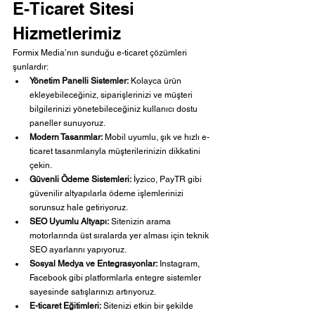
E-Ticaret Sitesi 
Hizmetlerimiz
Formix Media’nın sunduğu e-ticaret çözümleri 
şunlardır:
Yönetim Panelli Sistemler:
 Kolayca ürün 
ekleyebileceğiniz, siparişlerinizi ve müşteri 
bilgilerinizi yönetebileceğiniz kullanıcı dostu 
paneller sunuyoruz.
Modern Tasarımlar:
 Mobil uyumlu, şık ve hızlı e-
ticaret tasarımlarıyla müşterilerinizin dikkatini 
çekin.
Güvenli Ödeme Sistemleri:
 İyzico, PayTR gibi 
güvenilir altyapılarla ödeme işlemlerinizi 
sorunsuz hale getiriyoruz.
SEO Uyumlu Altyapı:
 Sitenizin arama 
motorlarında üst sıralarda yer alması için teknik 
SEO ayarlarını yapıyoruz.
Sosyal Medya ve Entegrasyonlar:
 Instagram, 
Facebook gibi platformlarla entegre sistemler 
sayesinde satışlarınızı artırıyoruz.
E-ticaret Eğitimleri:
 Sitenizi etkin bir şekilde 