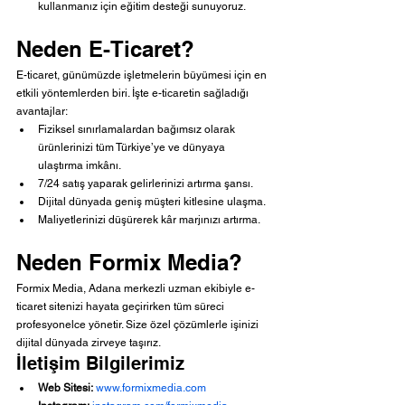
kullanmanız için eğitim desteği sunuyoruz.
Neden E-Ticaret?
E-ticaret, günümüzde işletmelerin büyümesi için en 
etkili yöntemlerden biri. İşte e-ticaretin sağladığı 
avantajlar:
Fiziksel sınırlamalardan bağımsız olarak 
ürünlerinizi tüm Türkiye’ye ve dünyaya 
ulaştırma imkânı.
7/24 satış yaparak gelirlerinizi artırma şansı.
Dijital dünyada geniş müşteri kitlesine ulaşma.
Maliyetlerinizi düşürerek kâr marjınızı artırma.
Neden Formix Media?
Formix Media, Adana merkezli uzman ekibiyle e-
ticaret sitenizi hayata geçirirken tüm süreci 
profesyonelce yönetir. Size özel çözümlerle işinizi 
dijital dünyada zirveye taşırız.
İletişim Bilgilerimiz
Web Sitesi:
www.formixmedia.com