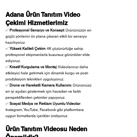
Adana Ürün Tanıtım Video 
Çekimi Hizmetlerimiz
✅ 
Profesyonel Senaryo ve Konsept
: Ürününüzün en 
güçlü yönlerini ön plana çıkaran etkili bir senaryo 
hazırlıyoruz.
✅ 
Yüksek Kaliteli Çekim
: 4K çözünürlüğe sahip 
profesyonel ekipmanlarla kusursuz görüntüler elde 
ediyoruz.
✅ 
Kreatif Kurgulama ve Montaj
: Videolarınızı daha 
etkileyici hale getirmek için dinamik kurgu ve post-
prodüksiyon teknikleri uyguluyoruz.
✅ 
Drone ve Hareketli Kamera Kullanımı
: Ürününüzü 
en iyi açıdan göstermek için havadan ve farklı 
perspektiflerden çekimler yapıyoruz.
✅ 
Sosyal Medya ve Reklam Uyumlu Videolar
: 
Instagram, YouTube, Facebook gibi platformlara 
uygun formatlarda içerikler üretiyoruz.
Ürün Tanıtım Videosu Neden 