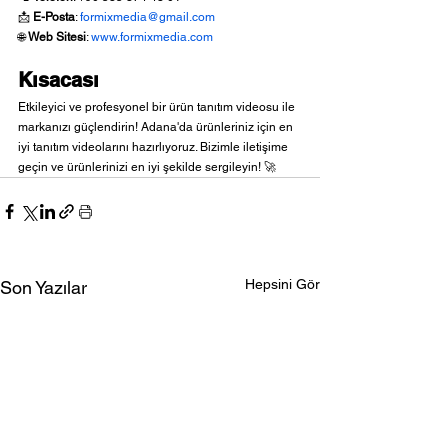
📩 
E-Posta
: 
formixmedia@gmail.com
🌐 
Web Sitesi
: 
www.formixmedia.com
Kısacası
Etkileyici ve profesyonel bir ürün tanıtım videosu ile 
markanızı güçlendirin! Adana'da ürünleriniz için en 
iyi tanıtım videolarını hazırlıyoruz. Bizimle iletişime 
geçin ve ürünlerinizi en iyi şekilde sergileyin! 🚀
Hepsini Gör
Son Yazılar