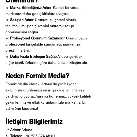
Önemlidir?
🔹 
Marka Bilinirliğinizi Artırır
: Kaliteli bir video, 
markanızı daha geniş kitlelere ulaştırır.
🔹 
Satışları Artırır
: Ürününüzü görsel olarak 
tanıtmak, müşteri güvenini artırarak satışa 
dönüşmesini sağlar.
🔹 
Profesyonel Görünüm Kazandırır
: Ürününüzün 
profesyonel bir şekilde sunulması, markanızın 
prestijini artırır.
🔹 
Daha Fazla Etkileşim Sağlar
: Video içerikler, 
diğer içerik türlerine göre daha fazla etkileşim alır.
Neden Formix Media?
Formix Media olarak, Adana’da profesyonel 
ekibimizle ürünlerinizi en iyi şekilde tanıtmanıza 
yardımcı oluyoruz. Yaratıcı fikirlerimiz, yüksek kaliteli 
çekimlerimiz ve etkili kurgularımızla markanızı bir 
adım öne taşıyoruz!
İletişim Bilgilerimiz
📍 
Adres
: Adana
📞 
Telefon
: +90 535 374 48 01