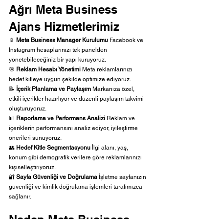
Ağrı Meta Business 
Ajans Hizmetlerimiz
📱 
Meta Business Manager Kurulumu 
Facebook ve 
Instagram hesaplarınızı tek panelden 
yönetebileceğiniz bir yapı kuruyoruz.
🎯 
Reklam Hesabı Yönetimi 
Meta reklamlarınızı 
hedef kitleye uygun şekilde optimize ediyoruz.
📝 
İçerik Planlama ve Paylaşım 
Markanıza özel, 
etkili içerikler hazırlıyor ve düzenli paylaşım takvimi 
oluşturuyoruz.
📊 
Raporlama ve Performans Analizi 
Reklam ve 
içeriklerin performansını analiz ediyor, iyileştirme 
önerileri sunuyoruz.
👥 
Hedef Kitle Segmentasyonu 
İlgi alanı, yaş, 
konum gibi demografik verilere göre reklamlarınızı 
kişiselleştiriyoruz.
🔐 
Sayfa Güvenliği ve Doğrulama 
İşletme sayfanızın 
güvenliği ve kimlik doğrulama işlemleri tarafımızca 
sağlanır.