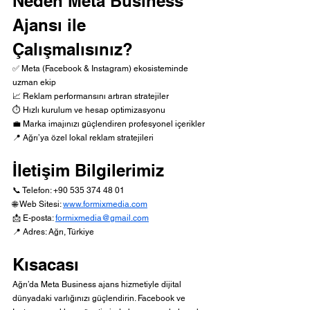
Neden Meta Business 
Ajansı ile 
Çalışmalısınız?
✅ Meta (Facebook & Instagram) ekosisteminde 
uzman ekip
📈 Reklam performansını artıran stratejiler
⏱️ Hızlı kurulum ve hesap optimizasyonu
💼 Marka imajınızı güçlendiren profesyonel içerikler
📍 Ağrı’ya özel lokal reklam stratejileri
İletişim Bilgilerimiz
📞 Telefon: +90 535 374 48 01
🌐 Web Sitesi: 
www.formixmedia.com
📩 E-posta: 
formixmedia@gmail.com
📍 Adres: Ağrı, Türkiye
Kısacası
Ağrı’da Meta Business ajans hizmetiyle dijital 
dünyadaki varlığınızı güçlendirin. Facebook ve 