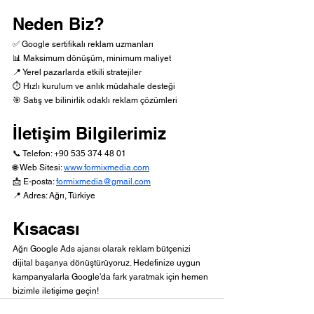
Neden Biz?
✅ Google sertifikalı reklam uzmanları
📊 Maksimum dönüşüm, minimum maliyet
📍 Yerel pazarlarda etkili stratejiler
⏱️ Hızlı kurulum ve anlık müdahale desteği
🎯 Satış ve bilinirlik odaklı reklam çözümleri
İletişim Bilgilerimiz
📞 Telefon: +90 535 374 48 01
🌐 Web Sitesi: 
www.formixmedia.com
📩 E-posta: 
formixmedia@gmail.com
📍 Adres: Ağrı, Türkiye
Kısacası
Ağrı Google Ads ajansı olarak reklam bütçenizi 
dijital başarıya dönüştürüyoruz. Hedefinize uygun 
kampanyalarla Google’da fark yaratmak için hemen 
bizimle iletişime geçin!