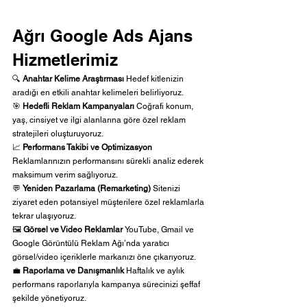
Ağrı Google Ads Ajans 
Hizmetlerimiz
🔍 
Anahtar Kelime Araştırması 
Hedef kitlenizin 
aradığı en etkili anahtar kelimeleri belirliyoruz.
🎯 
Hedefli Reklam Kampanyaları 
Coğrafi konum, 
yaş, cinsiyet ve ilgi alanlarına göre özel reklam 
stratejileri oluşturuyoruz.
📈 
Performans Takibi ve Optimizasyon 
Reklamlarınızın performansını sürekli analiz ederek 
maksimum verim sağlıyoruz.
💬 
Yeniden Pazarlama (Remarketing) 
Sitenizi 
ziyaret eden potansiyel müşterilere özel reklamlarla 
tekrar ulaşıyoruz.
🖼️ 
Görsel ve Video Reklamlar 
YouTube, Gmail ve 
Google Görüntülü Reklam Ağı’nda yaratıcı 
görsel/video içeriklerle markanızı öne çıkarıyoruz.
💼 
Raporlama ve Danışmanlık 
Haftalık ve aylık 
performans raporlarıyla kampanya sürecinizi şeffaf 
şekilde yönetiyoruz.