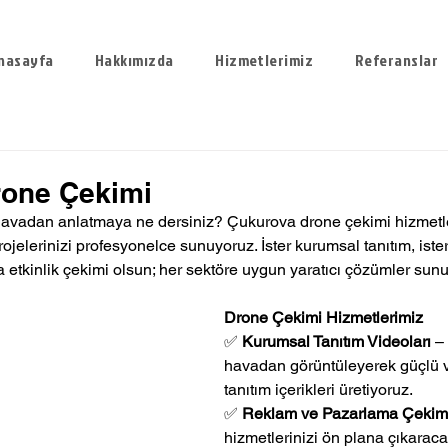
nasayfa
Hakkımızda
Hizmetlerimiz
Referanslar
rone Çekimi
havadan anlatmaya ne dersiniz? Çukurova drone çekimi hizmetle
projelerinizi profesyonelce sunuyoruz. İster kurumsal tanıtım, ist
da etkinlik çekimi olsun; her sektöre uygun yaratıcı çözümler sun
Drone Çekimi Hizmetlerimiz
✅ 
Kurumsal Tanıtım Videoları
 –
havadan görüntüleyerek güçlü ve
tanıtım içerikleri üretiyoruz.
✅ 
Reklam ve Pazarlama Çekiml
hizmetlerinizi ön plana çıkarac