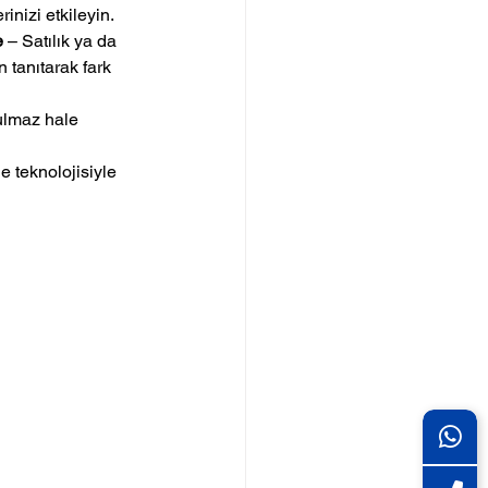
inizi etkileyin.
e
 – Satılık ya da 
 tanıtarak fark 
tulmaz hale 
e teknolojisiyle 