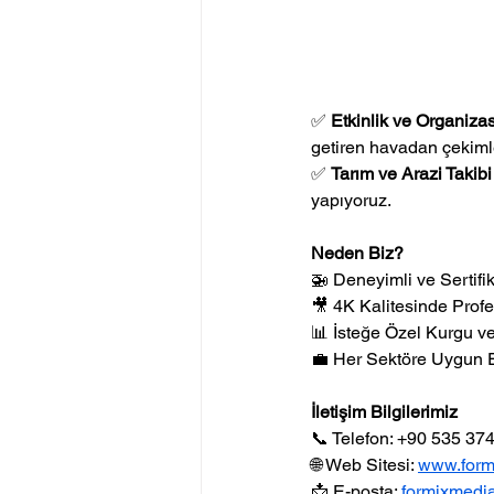
✅ 
Etkinlik ve Organiza
getiren havadan çekiml
✅ 
Tarım ve Arazi Takibi
yapıyoruz.
Neden Biz?
🚁 Deneyimli ve Sertifi
🎥 4K Kalitesinde Prof
📊 İsteğe Özel Kurgu v
💼 Her Sektöre Uygun 
İletişim Bilgilerimiz
📞 Telefon: +90 535 37
🌐 Web Sitesi: 
www.form
📩 E-posta: 
formixmedi