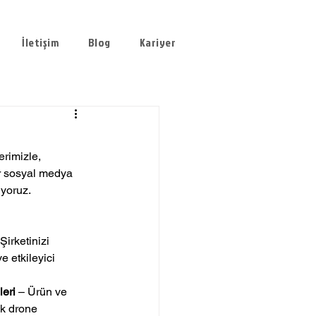
İletişim
Blog
Kariyer
rimizle, 
er sosyal medya 
uyoruz.
 Şirketinizi 
 etkileyici 
eri
 – Ürün ve 
ak drone 