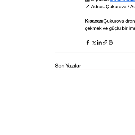
📍 Adres: Çukurova / 
Kısacası
Çukurova drone
çekmek ve güçlü bir ima
Son Yazılar