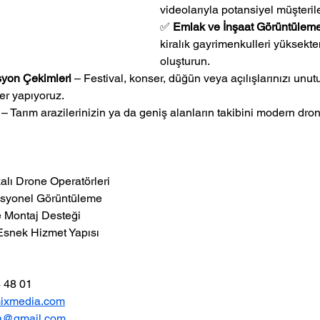
videolarıyla potansiyel müşteriler
✅ 
Emlak ve İnşaat Görüntülem
kiralık gayrimenkulleri yüksekten
oluşturun.
syon Çekimleri
 – Festival, konser, düğün veya açılışlarınızı unu
er yapıyoruz.
 – Tarım arazilerinizin ya da geniş alanların takibini modern dron
kalı Drone Operatörleri
esyonel Görüntüleme
e Montaj Desteği
Esnek Hizmet Yapısı
4 48 01
ixmedia.com
a@gmail.com