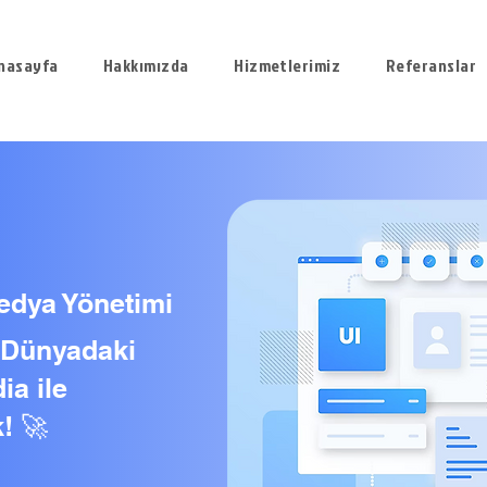
nasayfa
Hakkımızda
Hizmetlerimiz
Referanslar
edya Yönetimi
l Dünyadaki
ia ile
! 🚀