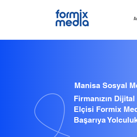
A
Manisa Sosyal M
Firmanızın Dijita
Elçisi Formix Med
Başarıya Yolculuk