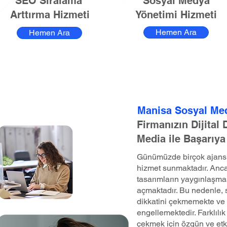
SEO Sıralama
Sosyal Medya
Arttırma Hizmeti
Yönetimi Hizmeti
Hemen Ara
Hemen Ara
Manisa Sosyal Me
Firmanızın Dijital
Media ile Başarıya
Günümüzde birçok ajans, 
hizmet sunmaktadır. Anca
tasarımların yaygınlaşma
açmaktadır. Bu nedenle, st
dikkatini çekmemekte ve 
engellemektedir. Farklılık 
çekmek için özgün ve etk