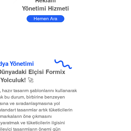
Reklam
Yönetimi Hizmeti
Hemen Ara
dya Yönetimi
 Dünyadaki Elçisi Formix
 Yolculuk! 🚀
hazır tasarım şablonlarını kullanarak
k bu durum, birbirine benzeyen
sına ve sıradanlaşmasına yol
andart tasarımlar artık tüketicilerin
markaların öne çıkmasını
yaratmak ve tüketicilerin ilgisini
ileyici tasarımların önemi gün