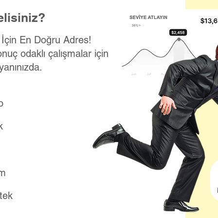
lisiniz?
k İçin En Doğru Adres!
onuç odaklı çalışmalar için
yanınızda.
o
k
ım
stek