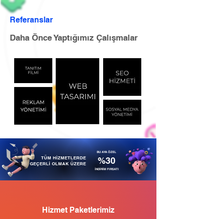
Referanslar
Daha Önce Yaptığımız Çalışmalar
BU AYA ÖZEL
TÜM HİZMETLERDE
%30
GEÇERLİ OLMAK ÜZERE
İNDİRİM FIRSATI
Hizmet Paketlerimiz