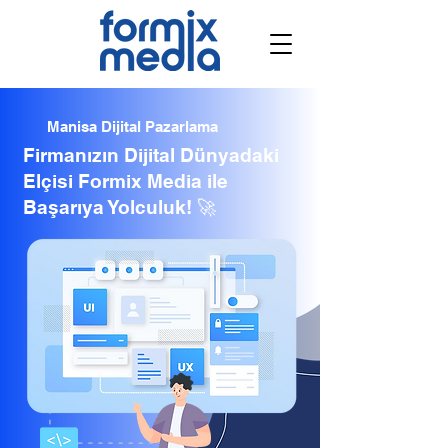
Manisa Dijital Pazarlama
Firmanızın Dijital Dünyadaki
Elçisi Formix Media ile
Başarıya Yolculuk! 🚀