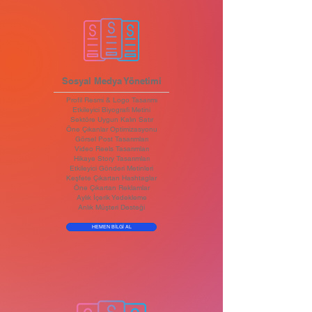
Sosyal Medya Yönetimi
Profil Resmi & Logo Tasarımı
Etkileyici Biyografi Metini
Sektöre Uygun Kalın Satır
Öne Çıkanlar Optimizasyonu
Görsel Post Tasarımları
Video Reels Tasarımları
Hikaye Story Tasarımları
Etkileyici Gönderi Metinleri
Keşfete Çıkartan Hashtaglar
Öne Çıkartan Reklamlar
Aylık İçerik Yedekleme
Anlık Müşteri Desteği
HEMEN BİLGİ AL