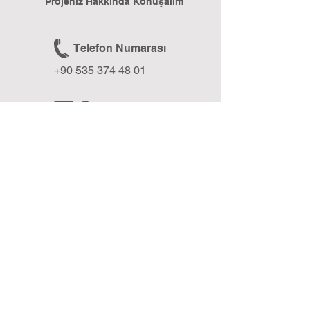
Projeniz Hakkında Konuşalım
Telefon Numarası
+90 535 374 48 01
E-posta
formixmedia@gmail.com
Web Sitesi
www.formixmedia.com
BLOG
Formix Media Blog ile Geleceğe Işık Tut