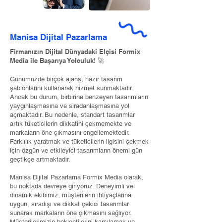
Manisa Dijital Pazarlama
Firmanızın Dijital Dünyadaki Elçisi Formix
Media ile Başarıya Yolculuk! 🚀
Günümüzde birçok ajans, hazır tasarım
şablonlarını kullanarak hizmet sunmaktadır.
Ancak bu durum, birbirine benzeyen tasarımların
yaygınlaşmasına ve sıradanlaşmasına yol
açmaktadır. Bu nedenle, standart tasarımlar
artık tüketicilerin dikkatini çekmemekte ve
markaların öne çıkmasını engellemektedir.
Farklılık yaratmak ve tüketicilerin ilgisini çekmek
için özgün ve etkileyici tasarımların önemi gün
geçtikçe artmaktadır.
Manisa Dijital Pazarlama Formix Media olarak,
bu noktada devreye giriyoruz. Deneyimli ve
dinamik ekibimiz, müşterilerin ihtiyaçlarına
uygun, sıradışı ve dikkat çekici tasarımlar
sunarak markaların öne çıkmasını sağlıyor.
Müşterilerimizin beklentilerini karşılamak ve