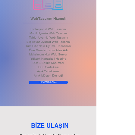
Web Tasarım Hizmeti
Profesyonel Web Tasarımı
Mobil Uyumlu Web Tasarımı
Tablet Uyumlu Web Tasarımı
Bilgisayar Uyumlu Web Tasarımı
Tüm Cihazlara Uyumlu Tasarımlar
Öne Çıkartan .com Alan Adı
Maksimum Hızlı Web Server
Yüksek Kapasiteli Hosting
DDoS Saldırı Koruması
SSL Sertifikası
Aylık Yedekleme
Anlık Müşteri Desteği
HEMEN BİLGİ AL
BİZE ULA
IN
Ş