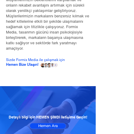
onların rekabet avantajını artırmak için sürekli
olarak yenilikçi yaklaşımlar geliştiriyoruz.
Müşterilerimizin markalarını benzersiz kılmak ve
hedef kitlelerine etkili bir şekilde ulaşmalarını
sağlamak için titizlikle çalışıyoruz. Formix
Media, tasarımın gücünü insan psikolojisiyle
birleştirerek, markaların başarıya ulaşmasına
katkı sağlıyor ve sektörde fark yaratmayı
amaçlıyor.
Sizde Formix Media ile çalışmak için
Hemen Bize Ulaşın!
Detaylı bilgi için HEMEN ŞİMDİ İletişime Geçin!
Hemen Ara