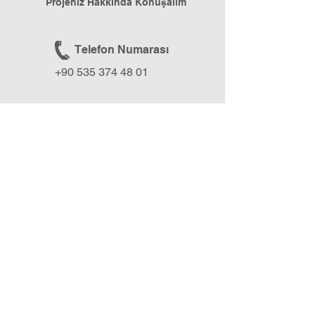
Projeniz Hakkında Konuşalım
Telefon Numarası
+90 535 374 48 01
E-posta
formixmedia@gmail.com
Web Sitesi
www.formixmedia.com
BLOG
Formix Media Blog ile Geleceğe Işık Tut