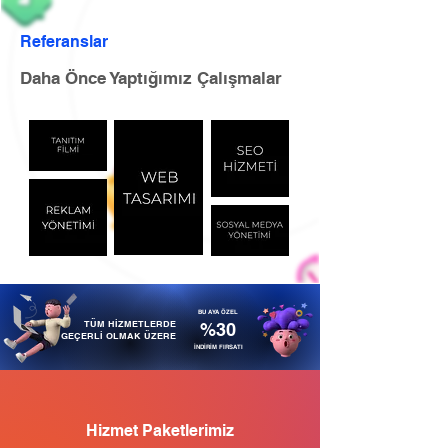
Referanslar
Daha Önce Yaptığımız Çalışmalar
BU AYA ÖZEL
TÜM HİZMETLERDE
%30
GEÇERLİ OLMAK ÜZERE
İNDİRİM FIRSATI
Hizmet Paketlerimiz