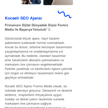
Kocaeli SEO Ajansı
Firmanızın Dijital Dünyadaki Elçisi Formix
Media ile Başarıya Yolculuk! 🚀
Günümüzde birçok ajans, hazır tasarım
şablonlarını kullanarak hizmet sunmaktadır.
Ancak bu durum, birbirine benzeyen tasarımların
yaygınlaşmasına ve sıradanlaşmasına yol
açmaktadır. Bu nedenle, standart tasarımlar
artık tüketicilerin dikkatini çekmemekte ve
markaların öne çıkmasını engellemektedir.
Farklılık yaratmak ve tüketicilerin ilgisini çekmek
için özgün ve etkileyici tasarımların önemi gün
geçtikçe artmaktadır.
Kocaeli SEO Ajansı Formix Media olarak, bu
noktada devreye giriyoruz. Deneyimli ve dinamik
ekibimiz, müşterilerin ihtiyaçlarına uygun,
sıradışı ve dikkat çekici tasarımlar sunarak
markaların öne çıkmasını sağlıyor.
Müşterilerimizin beklentilerini karşılamak ve