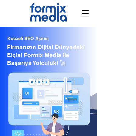
Kocaeli SEO Ajansı
Firmanızın Dijital Dünyadaki
Elçisi Formix Media ile
Başarıya Yolculuk! 🚀