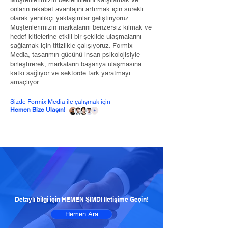
onların rekabet avantajını artırmak için sürekli
olarak yenilikçi yaklaşımlar geliştiriyoruz.
Müşterilerimizin markalarını benzersiz kılmak ve
hedef kitlelerine etkili bir şekilde ulaşmalarını
sağlamak için titizlikle çalışıyoruz. Formix
Media, tasarımın gücünü insan psikolojisiyle
birleştirerek, markaların başarıya ulaşmasına
katkı sağlıyor ve sektörde fark yaratmayı
amaçlıyor.
Sizde Formix Media ile çalışmak için
Hemen Bize Ulaşın!
Detaylı bilgi için HEMEN ŞİMDİ İletişime Geçin!
Hemen Ara