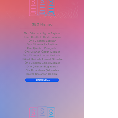
SEO Hizmeti
Tüm Cihazlara Uygun Sayfalar
Trend Renklerle Sayfa Tasarımı
Öne Çıkartan Başlıklar
Öne Çıkartan Alt Başlıklar
Öne Çıkartan Paragraflar
Öne Çıkartan Özgün Metinler
Öne Çıkartan Anahtar Kelimeler
Yüksek Kalitede Lisanslı Görseller
Öne Çıkartan Görsel Metinler
Öne Çıkartan Blog Yazıları
Site Hızlandırma Çalışmaları
Kaliteli Sitelerden Backlink
HEMEN BİLGİ AL