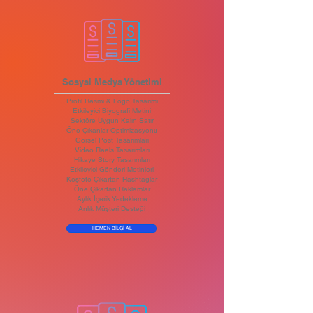
Sosyal Medya Yönetimi
Profil Resmi & Logo Tasarımı
Etkileyici Biyografi Metini
Sektöre Uygun Kalın Satır
Öne Çıkanlar Optimizasyonu
Görsel Post Tasarımları
Video Reels Tasarımları
Hikaye Story Tasarımları
Etkileyici Gönderi Metinleri
Keşfete Çıkartan Hashtaglar
Öne Çıkartan Reklamlar
Aylık İçerik Yedekleme
Anlık Müşteri Desteği
HEMEN BİLGİ AL