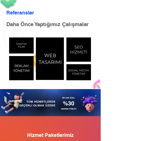
Referanslar
Daha Önce Yaptığımız Çalışmalar
BU AYA ÖZEL
TÜM HİZMETLERDE
%30
GEÇERLİ OLMAK ÜZERE
İNDİRİM FIRSATI
Hizmet Paketlerimiz