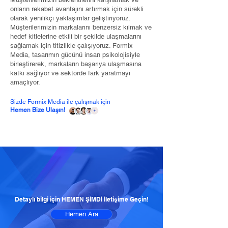
onların rekabet avantajını artırmak için sürekli
olarak yenilikçi yaklaşımlar geliştiriyoruz.
Müşterilerimizin markalarını benzersiz kılmak ve
hedef kitlelerine etkili bir şekilde ulaşmalarını
sağlamak için titizlikle çalışıyoruz. Formix
Media, tasarımın gücünü insan psikolojisiyle
birleştirerek, markaların başarıya ulaşmasına
katkı sağlıyor ve sektörde fark yaratmayı
amaçlıyor.
Sizde Formix Media ile çalışmak için
Hemen Bize Ulaşın!
Detaylı bilgi için HEMEN ŞİMDİ İletişime Geçin!
Hemen Ara