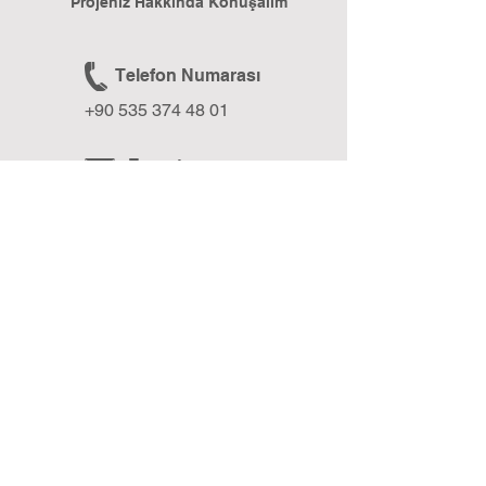
Projeniz Hakkında Konuşalım
Telefon Numarası
+90 535 374 48 01
E-posta
formixmedia@gmail.com
Web Sitesi
www.formixmedia.com
BLOG
Formix Media Blog ile Geleceğe Işık Tut