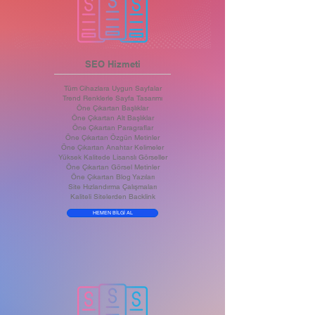
SEO Hizmeti
Tüm Cihazlara Uygun Sayfalar
Trend Renklerle Sayfa Tasarımı
Öne Çıkartan Başlıklar
Öne Çıkartan Alt Başlıklar
Öne Çıkartan Paragraflar
Öne Çıkartan Özgün Metinler
Öne Çıkartan Anahtar Kelimeler
Yüksek Kalitede Lisanslı Görseller
Öne Çıkartan Görsel Metinler
Öne Çıkartan Blog Yazıları
Site Hızlandırma Çalışmaları
Kaliteli Sitelerden Backlink
HEMEN BİLGİ AL