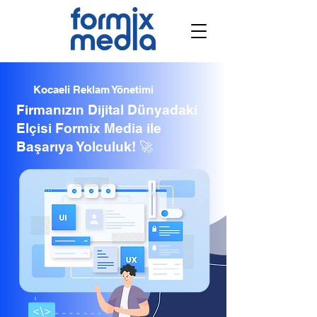
Kocaeli Reklam Yönetimi
Firmanızın Dijital Dünyadaki
Elçisi Formix Media ile
Başarıya Yolculuk! 🚀