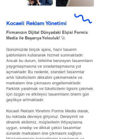
Kocaeli Reklam Yönetimi
Firmanızın Dijital Dünyadaki Elçisi Formix
Media ile Başarıya Yolculuk! 🚀
Günümüzde birçok ajans, hazır tasarım
şablonlarını kullanarak hizmet sunmaktadır.
Ancak bu durum, birbirine benzeyen tasarımların
yaygınlaşmasına ve sıradanlaşmasına yol
açmaktadır. Bu nedenle, standart tasarımlar
artık tüketicilerin dikkatini çekmemekte ve
markaların öne çıkmasını engellemektedir.
Farklılık yaratmak ve tüketicilerin ilgisini çekmek
için özgün ve etkileyici tasarımların önemi gün
geçtikçe artmaktadır.
Kocaeli Reklam Yönetimi Formix Media olarak,
bu noktada devreye giriyoruz. Deneyimli ve
dinamik ekibimiz, müşterilerin ihtiyaçlarına
uygun, sıradışı ve dikkat çekici tasarımlar
sunarak markaların öne çıkmasını sağlıyor.
Müşterilerimizin beklentilerini karşılamak ve