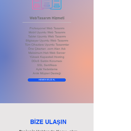
Web Tasarım Hizmeti
Profesyonel Web Tasarımı
Mobil Uyumlu Web Tasarımı
Tablet Uyumlu Web Tasarımı
Bilgisayar Uyumlu Web Tasarımı
Tüm Cihazlara Uyumlu Tasarımlar
Öne Çıkartan .com Alan Adı
Maksimum Hızlı Web Server
Yüksek Kapasiteli Hosting
DDoS Saldırı Koruması
SSL Sertifikası
Aylık Yedekleme
Anlık Müşteri Desteği
HEMEN BİLGİ AL
BİZE ULA
IN
Ş