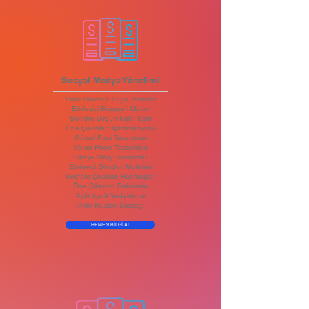
Sosyal Medya Yönetimi
Profil Resmi & Logo Tasarımı
Etkileyici Biyografi Metini
Sektöre Uygun Kalın Satır
Öne Çıkanlar Optimizasyonu
Görsel Post Tasarımları
Video Reels Tasarımları
Hikaye Story Tasarımları
Etkileyici Gönderi Metinleri
Keşfete Çıkartan Hashtaglar
Öne Çıkartan Reklamlar
Aylık İçerik Yedekleme
Anlık Müşteri Desteği
HEMEN BİLGİ AL