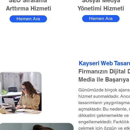
SEO Sıralama
Sosyal Medya
Arttırma Hizmeti
Yönetimi Hizmeti
Hemen Ara
Hemen Ara
Kayseri Web Tasar
Firmanızın Dijital
Media ile Başarıya
Günümüzde birçok ajans, 
hizmet sunmaktadır. Anca
tasarımların yaygınlaşma
açmaktadır. Bu nedenle, st
dikkatini çekmemekte ve 
engellemektedir. Farklılık 
çekmek için özgün ve etk