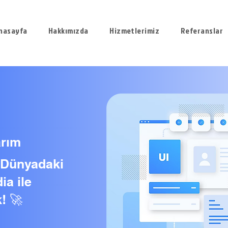
nasayfa
Hakkımızda
Hizmetlerimiz
Referanslar
arım
l Dünyadaki
ia ile
! 🚀