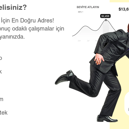
lisiniz?
k İçin En Doğru Adres!
onuç odaklı çalışmalar için
yanınızda.
o
k
ım
stek