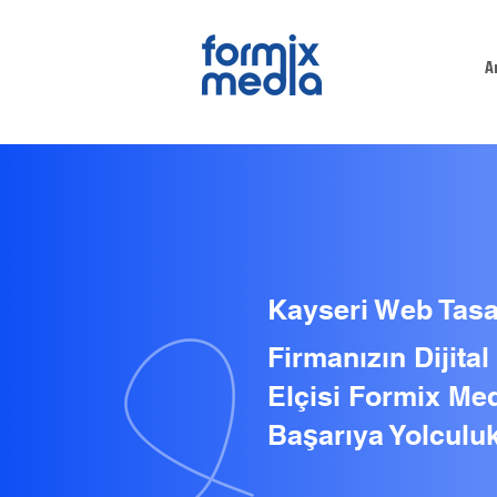
A
Kayseri Web Tas
Firmanızın Dijita
Elçisi Formix Med
Başarıya Yolculuk