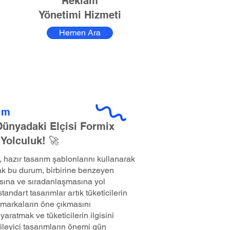
Reklam
Yönetimi Hizmeti
Hemen Ara
ım
 Dünyadaki Elçisi Formix
 Yolculuk! 🚀
hazır tasarım şablonlarını kullanarak
k bu durum, birbirine benzeyen
sına ve sıradanlaşmasına yol
andart tasarımlar artık tüketicilerin
markaların öne çıkmasını
yaratmak ve tüketicilerin ilgisini
ileyici tasarımların önemi gün