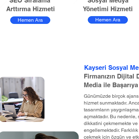
SEO Sıralama
Sosyal Medya
Arttırma Hizmeti
Yönetimi Hizmeti
Hemen Ara
Hemen Ara
Kayseri Sosyal Me
Firmanızın Dijital
Media ile Başarıya
Günümüzde birçok ajans, 
hizmet sunmaktadır. Anca
tasarımların yaygınlaşma
açmaktadır. Bu nedenle, st
dikkatini çekmemekte ve 
engellemektedir. Farklılık 
çekmek için özgün ve etk