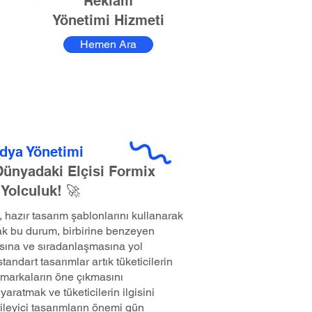
Reklam
Yönetimi Hizmeti
Hemen Ara
dya Yönetimi
 Dünyadaki Elçisi Formix
 Yolculuk! 🚀
hazır tasarım şablonlarını kullanarak
k bu durum, birbirine benzeyen
sına ve sıradanlaşmasına yol
andart tasarımlar artık tüketicilerin
markaların öne çıkmasını
yaratmak ve tüketicilerin ilgisini
ileyici tasarımların önemi gün