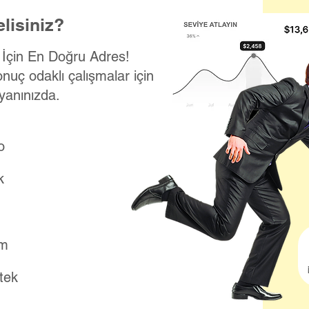
lisiniz?
k İçin En Doğru Adres!
onuç odaklı çalışmalar için
yanınızda.
o
k
ım
stek