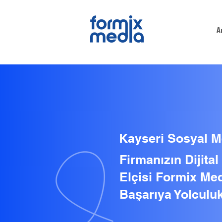
A
Kayseri Sosyal M
Firmanızın Dijita
Elçisi Formix Med
Başarıya Yolculuk