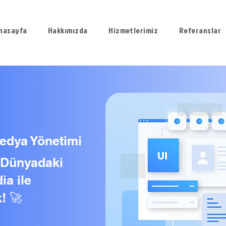
nasayfa
Hakkımızda
Hizmetlerimiz
Referanslar
edya Yönetimi
l Dünyadaki
ia ile
! 🚀