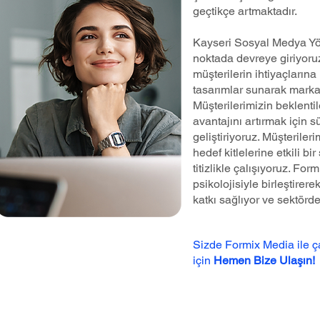
geçtikçe artmaktadır.
Kayseri Sosyal Medya Yö
noktada devreye giriyoru
müşterilerin ihtiyaçlarına
tasarımlar sunarak markal
Müşterilerimizin beklenti
avantajını artırmak için s
geliştiriyoruz. Müşteriler
hedef kitlelerine etkili b
titizlikle çalışıyoruz. Fo
psikolojisiyle birleştire
katkı sağlıyor ve sektörd
Sizde Formix Media ile 
için
Hemen Bize Ulaşın!