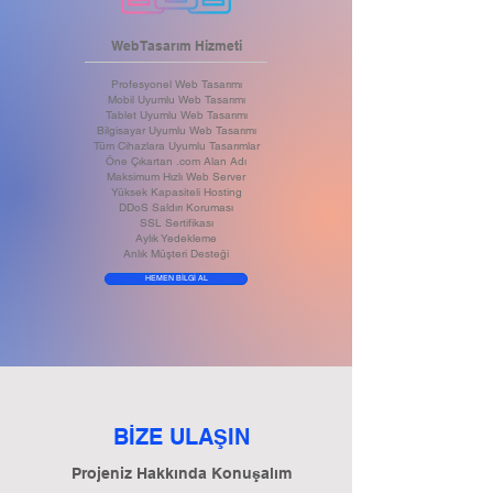
Web Tasarım Hizmeti
Profesyonel Web Tasarımı
Mobil Uyumlu Web Tasarımı
Tablet Uyumlu Web Tasarımı
Bilgisayar Uyumlu Web Tasarımı
Tüm Cihazlara Uyumlu Tasarımlar
Öne Çıkartan .com Alan Adı
Maksimum Hızlı Web Server
Yüksek Kapasiteli Hosting
DDoS Saldırı Koruması
SSL Sertifikası
Aylık Yedekleme
Anlık Müşteri Desteği
HEMEN BİLGİ AL
BİZE ULA
IN
Ş
Projeniz Hakkında Konuşalım