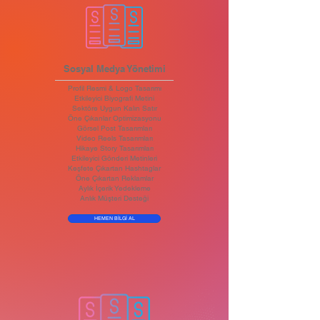
Sosyal Medya Yönetimi
Profil Resmi & Logo Tasarımı
Etkileyici Biyografi Metini
Sektöre Uygun Kalın Satır
Öne Çıkanlar Optimizasyonu
Görsel Post Tasarımları
Video Reels Tasarımları
Hikaye Story Tasarımları
Etkileyici Gönderi Metinleri
Keşfete Çıkartan Hashtaglar
Öne Çıkartan Reklamlar
Aylık İçerik Yedekleme
Anlık Müşteri Desteği
HEMEN BİLGİ AL