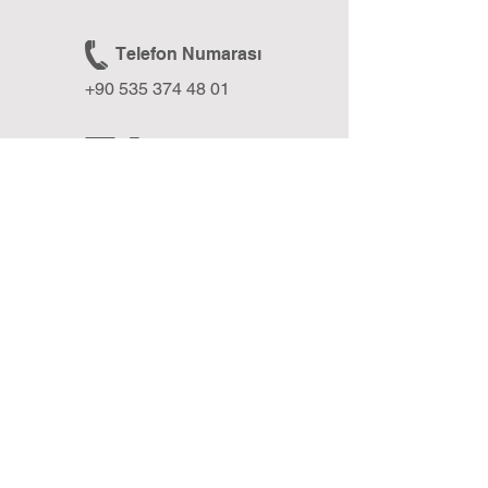
Telefon Numarası
+90 535 374 48 01
E-posta
formixmedia@gmail.com
Web Sitesi
www.formixmedia.com
BLOG
Formix Media Blog ile Geleceğe Işık Tut