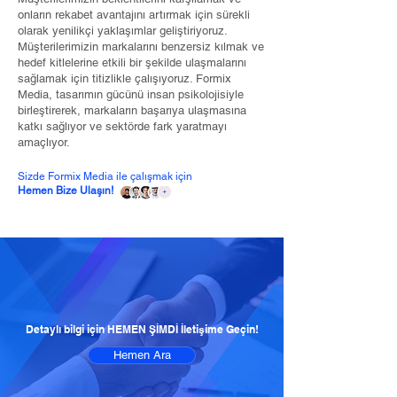
onların rekabet avantajını artırmak için sürekli
olarak yenilikçi yaklaşımlar geliştiriyoruz.
Müşterilerimizin markalarını benzersiz kılmak ve
hedef kitlelerine etkili bir şekilde ulaşmalarını
sağlamak için titizlikle çalışıyoruz. Formix
Media, tasarımın gücünü insan psikolojisiyle
birleştirerek, markaların başarıya ulaşmasına
katkı sağlıyor ve sektörde fark yaratmayı
amaçlıyor.
Sizde Formix Media ile çalışmak için
Hemen Bize Ulaşın!
Detaylı bilgi için HEMEN ŞİMDİ İletişime Geçin!
Hemen Ara