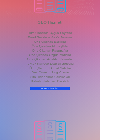
SEO Hizmeti
Tüm Cihazlara Uygun Sayfalar
Trend Renklerle Sayfa Tasarımı
Öne Çıkartan Başlıklar
Öne Çıkartan Alt Başlıklar
Öne Çıkartan Paragraflar
Öne Çıkartan Özgün Metinler
Öne Çıkartan Anahtar Kelimeler
Yüksek Kalitede Lisanslı Görseller
Öne Çıkartan Görsel Metinler
Öne Çıkartan Blog Yazıları
Site Hızlandırma Çalışmaları
Kaliteli Sitelerden Backlink
HEMEN BİLGİ AL