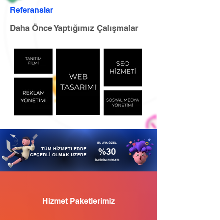
Referanslar
Daha Önce Yaptığımız Çalışmalar
BU AYA ÖZEL
TÜM HİZMETLERDE
%30
GEÇERLİ OLMAK ÜZERE
İNDİRİM FIRSATI
Hizmet Paketlerimiz