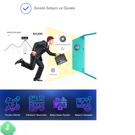
Sürekli İletişim ve Destek
Yaratıcı Fikirler
Etkileyici Tasarımlar
Bütçe Dostu Fiyatlar
Başarılı Sonuçlar