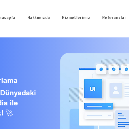
nasayfa
Hakkımızda
Hizmetlerimiz
Referanslar
arlama
l Dünyadaki
ia ile
! 🚀