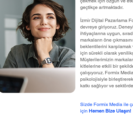
çekmek için özgün ve etk
geçtikçe artmaktadır.
İzmir Dijital Pazarlama 
devreye giriyoruz. Deneyi
ihtiyaçlarına uygun, sırad
markaların öne çıkmasını 
beklentilerini karşılamak 
için sürekli olarak yenilik
Müşterilerimizin markalar
kitlelerine etkili bir şeki
çalışıyoruz. Formix Medi
psikolojisiyle birleştire
katkı sağlıyor ve sektörd
Sizde Formix Media ile 
için
Hemen Bize Ulaşın!