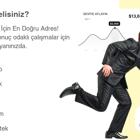
lisiniz?
k İçin En Doğru Adres!
onuç odaklı çalışmalar için
yanınızda.
o
k
ım
stek