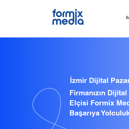
A
İzmir Dijital Paz
Firmanızın Dijita
Elçisi Formix Med
Başarıya Yolculuk