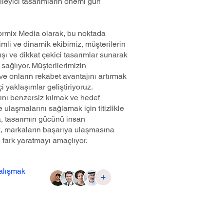
ileyici tasarımların önemi gün
Formix Media olarak, bu noktada
mli ve dinamik ekibimiz, müşterilerin
ışı ve dikkat çekici tasarımlar sunarak
sağlıyor. Müşterilerimizin
ve onların rekabet avantajını artırmak
çi yaklaşımlar geliştiriyoruz.
ını benzersiz kılmak ve hedef
lde ulaşmalarını sağlamak için titizlikle
a, tasarımın gücünü insan
rek, markaların başarıya ulaşmasına
e fark yaratmayı amaçlıyor.
çalışmak