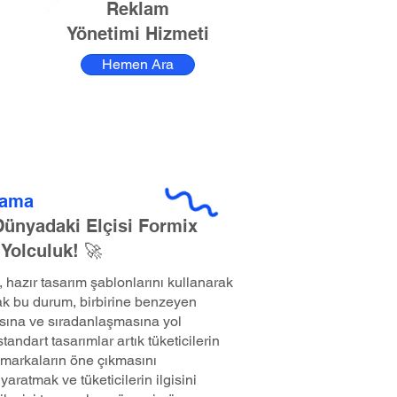
Reklam
Yönetimi Hizmeti
Hemen Ara
rlama
 Dünyadaki Elçisi Formix
 Yolculuk! 🚀
hazır tasarım şablonlarını kullanarak
k bu durum, birbirine benzeyen
sına ve sıradanlaşmasına yol
andart tasarımlar artık tüketicilerin
markaların öne çıkmasını
yaratmak ve tüketicilerin ilgisini