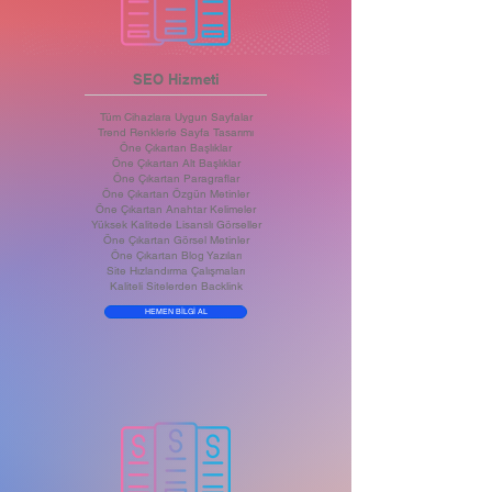
SEO Hizmeti
Tüm Cihazlara Uygun Sayfalar
Trend Renklerle Sayfa Tasarımı
Öne Çıkartan Başlıklar
Öne Çıkartan Alt Başlıklar
Öne Çıkartan Paragraflar
Öne Çıkartan Özgün Metinler
Öne Çıkartan Anahtar Kelimeler
Yüksek Kalitede Lisanslı Görseller
Öne Çıkartan Görsel Metinler
Öne Çıkartan Blog Yazıları
Site Hızlandırma Çalışmaları
Kaliteli Sitelerden Backlink
HEMEN BİLGİ AL