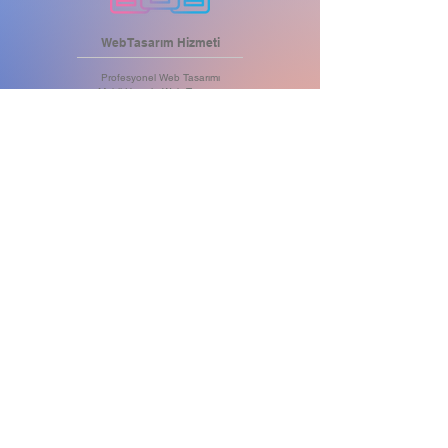
Web Tasarım Hizmeti
Profesyonel Web Tasarımı
Mobil Uyumlu Web Tasarımı
Tablet Uyumlu Web Tasarımı
Bilgisayar Uyumlu Web Tasarımı
Tüm Cihazlara Uyumlu Tasarımlar
Öne Çıkartan .com Alan Adı
Maksimum Hızlı Web Server
Yüksek Kapasiteli Hosting
DDoS Saldırı Koruması
SSL Sertifikası
Aylık Yedekleme
Anlık Müşteri Desteği
HEMEN BİLGİ AL
BİZE ULA
IN
Ş
Projeniz Hakkında Konuşalım