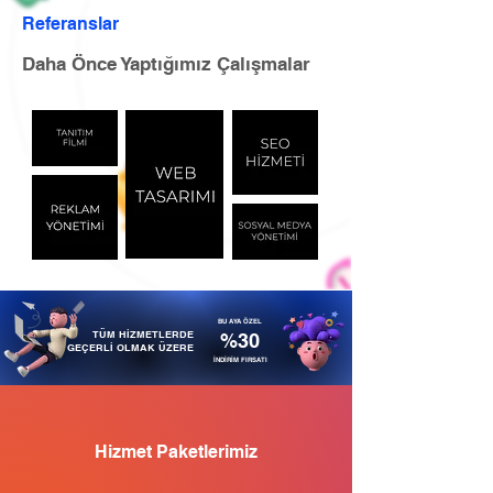
Referanslar
Daha Önce Yaptığımız Çalışmalar
BU AYA ÖZEL
TÜM HİZMETLERDE
%30
GEÇERLİ OLMAK ÜZERE
İNDİRİM FIRSATI
Hizmet Paketlerimiz