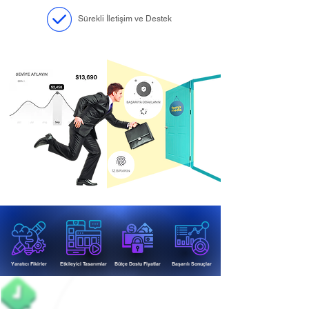
Sürekli İletişim ve Destek
Yaratıcı Fikirler
Etkileyici Tasarımlar
Bütçe Dostu Fiyatlar
Başarılı Sonuçlar