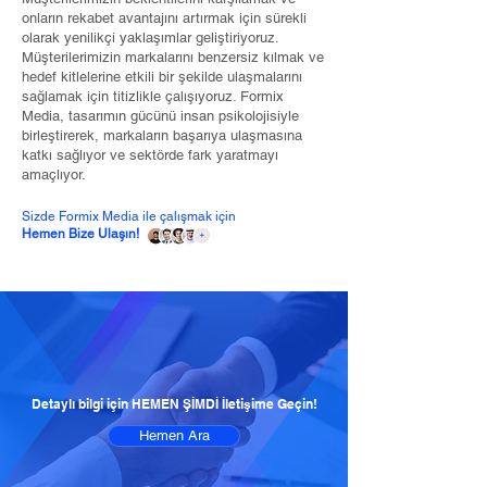
onların rekabet avantajını artırmak için sürekli
olarak yenilikçi yaklaşımlar geliştiriyoruz.
Müşterilerimizin markalarını benzersiz kılmak ve
hedef kitlelerine etkili bir şekilde ulaşmalarını
sağlamak için titizlikle çalışıyoruz. Formix
Media, tasarımın gücünü insan psikolojisiyle
birleştirerek, markaların başarıya ulaşmasına
katkı sağlıyor ve sektörde fark yaratmayı
amaçlıyor.
Sizde Formix Media ile çalışmak için
Hemen Bize Ulaşın!
Detaylı bilgi için HEMEN ŞİMDİ İletişime Geçin!
Hemen Ara