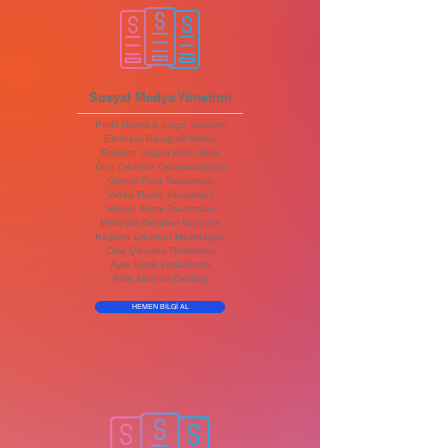
Sosyal Medya Yönetimi
Profil Resmi & Logo Tasarımı
Etkileyici Biyografi Metini
Sektöre Uygun Kalın Satır
Öne Çıkanlar Optimizasyonu
Görsel Post Tasarımları
Video Reels Tasarımları
Hikaye Story Tasarımları
Etkileyici Gönderi Metinleri
Keşfete Çıkartan Hashtaglar
Öne Çıkartan Reklamlar
Aylık İçerik Yedekleme
Anlık Müşteri Desteği
HEMEN BİLGİ AL