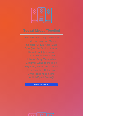
Sosyal Medya Yönetimi
Profil Resmi & Logo Tasarımı
Etkileyici Biyografi Metini
Sektöre Uygun Kalın Satır
Öne Çıkanlar Optimizasyonu
Görsel Post Tasarımları
Video Reels Tasarımları
Hikaye Story Tasarımları
Etkileyici Gönderi Metinleri
Keşfete Çıkartan Hashtaglar
Öne Çıkartan Reklamlar
Aylık İçerik Yedekleme
Anlık Müşteri Desteği
HEMEN BİLGİ AL