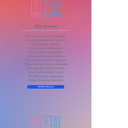
SEO Hizmeti
Tüm Cihazlara Uygun Sayfalar
Trend Renklerle Sayfa Tasarımı
Öne Çıkartan Başlıklar
Öne Çıkartan Alt Başlıklar
Öne Çıkartan Paragraflar
Öne Çıkartan Özgün Metinler
Öne Çıkartan Anahtar Kelimeler
Yüksek Kalitede Lisanslı Görseller
Öne Çıkartan Görsel Metinler
Öne Çıkartan Blog Yazıları
Site Hızlandırma Çalışmaları
Kaliteli Sitelerden Backlink
HEMEN BİLGİ AL