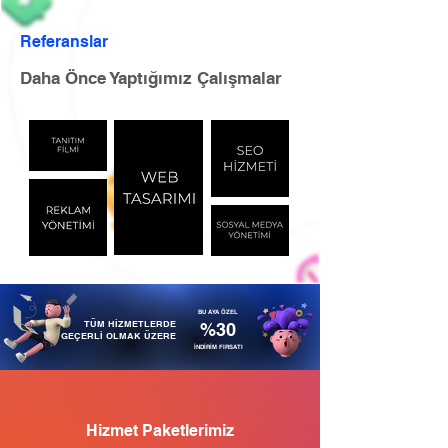
Referanslar
Daha Önce Yaptığımız Çalışmalar
BU AYA ÖZEL
TÜM HİZMETLERDE
%30
GEÇERLİ OLMAK ÜZERE
İNDİRİM FIRSATI
Hizmet Paketlerimiz