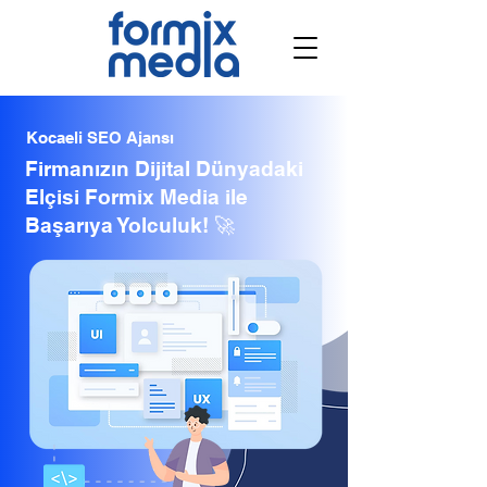
Kocaeli SEO Ajansı
Firmanızın Dijital Dünyadaki
Elçisi Formix Media ile
Başarıya Yolculuk! 🚀