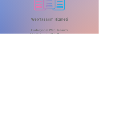
Web Tasarım Hizmeti
Profesyonel Web Tasarımı
Mobil Uyumlu Web Tasarımı
Tablet Uyumlu Web Tasarımı
Bilgisayar Uyumlu Web Tasarımı
Tüm Cihazlara Uyumlu Tasarımlar
Öne Çıkartan .com Alan Adı
Maksimum Hızlı Web Server
Yüksek Kapasiteli Hosting
DDoS Saldırı Koruması
SSL Sertifikası
Aylık Yedekleme
Anlık Müşteri Desteği
HEMEN BİLGİ AL
BİZE ULA
IN
Ş