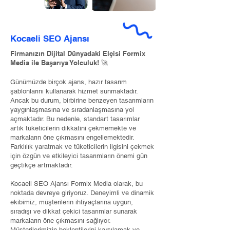
Kocaeli SEO Ajansı
Firmanızın Dijital Dünyadaki Elçisi Formix
Media ile Başarıya Yolculuk! 🚀
Günümüzde birçok ajans, hazır tasarım
şablonlarını kullanarak hizmet sunmaktadır.
Ancak bu durum, birbirine benzeyen tasarımların
yaygınlaşmasına ve sıradanlaşmasına yol
açmaktadır. Bu nedenle, standart tasarımlar
artık tüketicilerin dikkatini çekmemekte ve
markaların öne çıkmasını engellemektedir.
Farklılık yaratmak ve tüketicilerin ilgisini çekmek
için özgün ve etkileyici tasarımların önemi gün
geçtikçe artmaktadır.
Kocaeli SEO Ajansı Formix Media olarak, bu
noktada devreye giriyoruz. Deneyimli ve dinamik
ekibimiz, müşterilerin ihtiyaçlarına uygun,
sıradışı ve dikkat çekici tasarımlar sunarak
markaların öne çıkmasını sağlıyor.
Müşterilerimizin beklentilerini karşılamak ve