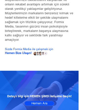
onların rekabet avantajını artırmak için sürekli
olarak yenilikçi yaklaşımlar geliştiriyoruz.
Müşterilerimizin markalarını benzersiz kılmak ve
hedef kitlelerine etkili bir şekilde ulaşmalarını
sağlamak için titizlikle çalışıyoruz. Formix
Media, tasarımın gücünü insan psikolojisiyle
birleştirerek, markaların başarıya ulaşmasına
katkı sağlıyor ve sektörde fark yaratmayı
amaçlıyor.
Sizde Formix Media ile çalışmak için
Hemen Bize Ulaşın!
Detaylı bilgi için HEMEN ŞİMDİ İletişime Geçin!
Hemen Ara