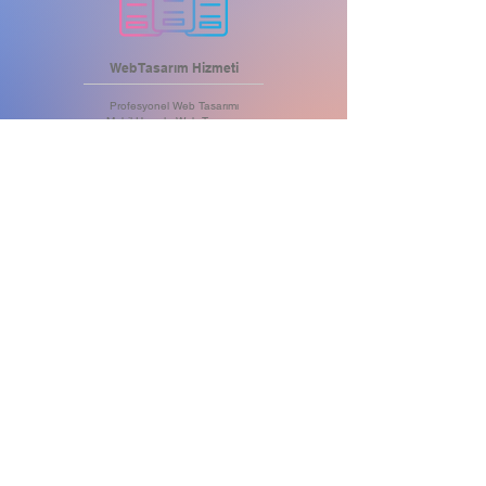
Web Tasarım Hizmeti
Profesyonel Web Tasarımı
Mobil Uyumlu Web Tasarımı
Tablet Uyumlu Web Tasarımı
Bilgisayar Uyumlu Web Tasarımı
Tüm Cihazlara Uyumlu Tasarımlar
Öne Çıkartan .com Alan Adı
Maksimum Hızlı Web Server
Yüksek Kapasiteli Hosting
DDoS Saldırı Koruması
SSL Sertifikası
Aylık Yedekleme
Anlık Müşteri Desteği
HEMEN BİLGİ AL
BİZE ULA
IN
Ş