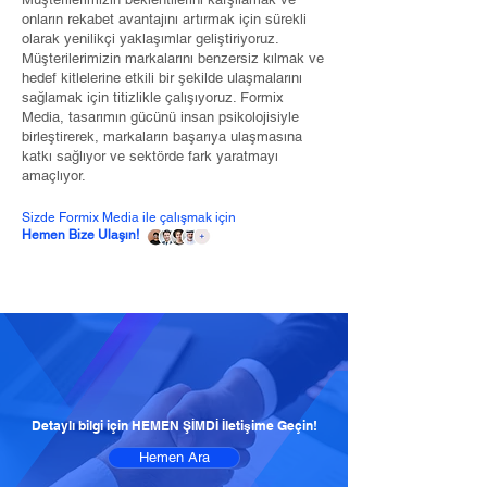
onların rekabet avantajını artırmak için sürekli
olarak yenilikçi yaklaşımlar geliştiriyoruz.
Müşterilerimizin markalarını benzersiz kılmak ve
hedef kitlelerine etkili bir şekilde ulaşmalarını
sağlamak için titizlikle çalışıyoruz. Formix
Media, tasarımın gücünü insan psikolojisiyle
birleştirerek, markaların başarıya ulaşmasına
katkı sağlıyor ve sektörde fark yaratmayı
amaçlıyor.
Sizde Formix Media ile çalışmak için
Hemen Bize Ulaşın!
Detaylı bilgi için HEMEN ŞİMDİ İletişime Geçin!
Hemen Ara