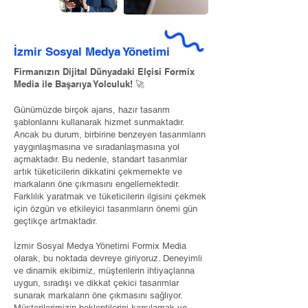
İzmir Sosyal Medya Yönetimi
Firmanızın Dijital Dünyadaki Elçisi Formix
Media ile Başarıya Yolculuk! 🚀
Günümüzde birçok ajans, hazır tasarım
şablonlarını kullanarak hizmet sunmaktadır.
Ancak bu durum, birbirine benzeyen tasarımların
yaygınlaşmasına ve sıradanlaşmasına yol
açmaktadır. Bu nedenle, standart tasarımlar
artık tüketicilerin dikkatini çekmemekte ve
markaların öne çıkmasını engellemektedir.
Farklılık yaratmak ve tüketicilerin ilgisini çekmek
için özgün ve etkileyici tasarımların önemi gün
geçtikçe artmaktadır.
İzmir Sosyal Medya Yönetimi Formix Media
olarak, bu noktada devreye giriyoruz. Deneyimli
ve dinamik ekibimiz, müşterilerin ihtiyaçlarına
uygun, sıradışı ve dikkat çekici tasarımlar
sunarak markaların öne çıkmasını sağlıyor.
Müşterilerimizin beklentilerini karşılamak ve