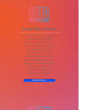
Sosyal Medya Yönetimi
Profil Resmi & Logo Tasarımı
Etkileyici Biyografi Metini
Sektöre Uygun Kalın Satır
Öne Çıkanlar Optimizasyonu
Görsel Post Tasarımları
Video Reels Tasarımları
Hikaye Story Tasarımları
Etkileyici Gönderi Metinleri
Keşfete Çıkartan Hashtaglar
Öne Çıkartan Reklamlar
Aylık İçerik Yedekleme
Anlık Müşteri Desteği
HEMEN BİLGİ AL