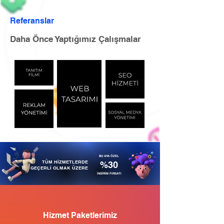
Referanslar
Daha Önce Yaptığımız Çalışmalar
BU AYA ÖZEL
TÜM HİZMETLERDE
%30
GEÇERLİ OLMAK ÜZERE
İNDİRİM FIRSATI
Hizmet Paketlerimiz