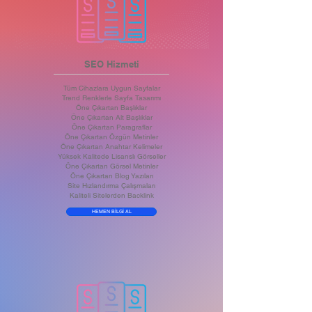
SEO Hizmeti
Tüm Cihazlara Uygun Sayfalar
Trend Renklerle Sayfa Tasarımı
Öne Çıkartan Başlıklar
Öne Çıkartan Alt Başlıklar
Öne Çıkartan Paragraflar
Öne Çıkartan Özgün Metinler
Öne Çıkartan Anahtar Kelimeler
Yüksek Kalitede Lisanslı Görseller
Öne Çıkartan Görsel Metinler
Öne Çıkartan Blog Yazıları
Site Hızlandırma Çalışmaları
Kaliteli Sitelerden Backlink
HEMEN BİLGİ AL