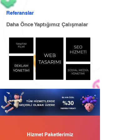
Referanslar
Daha Önce Yaptığımız Çalışmalar
BU AYA ÖZEL
TÜM HİZMETLERDE
%30
GEÇERLİ OLMAK ÜZERE
İNDİRİM FIRSATI
Hizmet Paketlerimiz