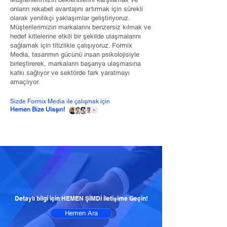
onların rekabet avantajını artırmak için sürekli
olarak yenilikçi yaklaşımlar geliştiriyoruz.
Müşterilerimizin markalarını benzersiz kılmak ve
hedef kitlelerine etkili bir şekilde ulaşmalarını
sağlamak için titizlikle çalışıyoruz. Formix
Media, tasarımın gücünü insan psikolojisiyle
birleştirerek, markaların başarıya ulaşmasına
katkı sağlıyor ve sektörde fark yaratmayı
amaçlıyor.
Sizde Formix Media ile çalışmak için
Hemen Bize Ulaşın!
Detaylı bilgi için HEMEN ŞİMDİ İletişime Geçin!
Hemen Ara