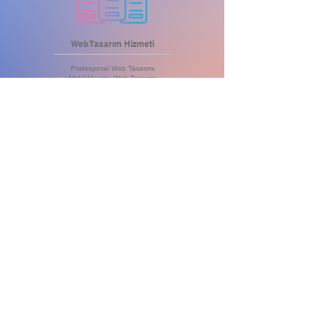
Web Tasarım Hizmeti
Profesyonel Web Tasarımı
Mobil Uyumlu Web Tasarımı
Tablet Uyumlu Web Tasarımı
Bilgisayar Uyumlu Web Tasarımı
Tüm Cihazlara Uyumlu Tasarımlar
Öne Çıkartan .com Alan Adı
Maksimum Hızlı Web Server
Yüksek Kapasiteli Hosting
DDoS Saldırı Koruması
SSL Sertifikası
Aylık Yedekleme
Anlık Müşteri Desteği
HEMEN BİLGİ AL
BİZE ULA
IN
Ş