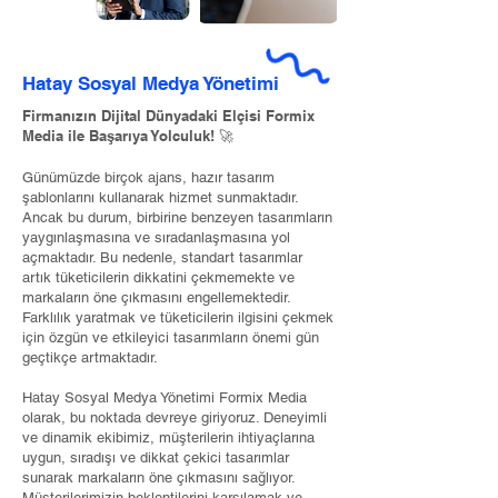
Hatay Sosyal Medya Yönetimi
Firmanızın Dijital Dünyadaki Elçisi Formix
Media ile Başarıya Yolculuk! 🚀
Günümüzde birçok ajans, hazır tasarım
şablonlarını kullanarak hizmet sunmaktadır.
Ancak bu durum, birbirine benzeyen tasarımların
yaygınlaşmasına ve sıradanlaşmasına yol
açmaktadır. Bu nedenle, standart tasarımlar
artık tüketicilerin dikkatini çekmemekte ve
markaların öne çıkmasını engellemektedir.
Farklılık yaratmak ve tüketicilerin ilgisini çekmek
için özgün ve etkileyici tasarımların önemi gün
geçtikçe artmaktadır.
Hatay Sosyal Medya Yönetimi Formix Media
olarak, bu noktada devreye giriyoruz. Deneyimli
ve dinamik ekibimiz, müşterilerin ihtiyaçlarına
uygun, sıradışı ve dikkat çekici tasarımlar
sunarak markaların öne çıkmasını sağlıyor.
Müşterilerimizin beklentilerini karşılamak ve