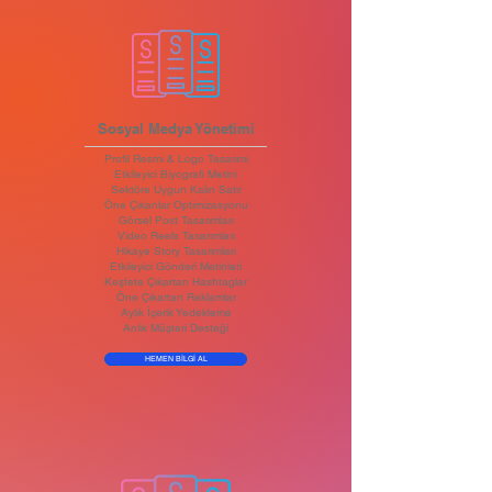
Sosyal Medya Yönetimi
Profil Resmi & Logo Tasarımı
Etkileyici Biyografi Metini
Sektöre Uygun Kalın Satır
Öne Çıkanlar Optimizasyonu
Görsel Post Tasarımları
Video Reels Tasarımları
Hikaye Story Tasarımları
Etkileyici Gönderi Metinleri
Keşfete Çıkartan Hashtaglar
Öne Çıkartan Reklamlar
Aylık İçerik Yedekleme
Anlık Müşteri Desteği
HEMEN BİLGİ AL