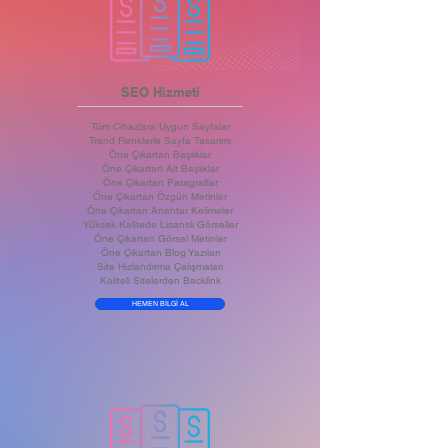
SEO Hizmeti
Tüm Cihazlara Uygun Sayfalar
Trend Renklerle Sayfa Tasarımı
Öne Çıkartan Başlıklar
Öne Çıkartan Alt Başlıklar
Öne Çıkartan Paragraflar
Öne Çıkartan Özgün Metinler
Öne Çıkartan Anahtar Kelimeler
Yüksek Kalitede Lisanslı Görseller
Öne Çıkartan Görsel Metinler
Öne Çıkartan Blog Yazıları
Site Hızlandırma Çalışmaları
Kaliteli Sitelerden Backlink
HEMEN BİLGİ AL