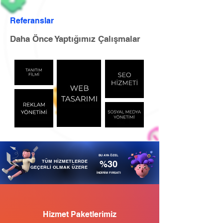
Referanslar
Daha Önce Yaptığımız Çalışmalar
BU AYA ÖZEL
TÜM HİZMETLERDE
%30
GEÇERLİ OLMAK ÜZERE
İNDİRİM FIRSATI
Hizmet Paketlerimiz