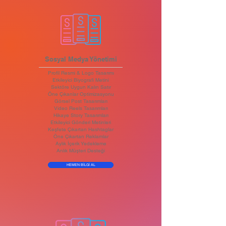
Sosyal Medya Yönetimi
Profil Resmi & Logo Tasarımı
Etkileyici Biyografi Metini
Sektöre Uygun Kalın Satır
Öne Çıkanlar Optimizasyonu
Görsel Post Tasarımları
Video Reels Tasarımları
Hikaye Story Tasarımları
Etkileyici Gönderi Metinleri
Keşfete Çıkartan Hashtaglar
Öne Çıkartan Reklamlar
Aylık İçerik Yedekleme
Anlık Müşteri Desteği
HEMEN BİLGİ AL