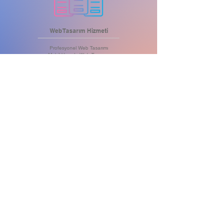
Web Tasarım Hizmeti
Profesyonel Web Tasarımı
Mobil Uyumlu Web Tasarımı
Tablet Uyumlu Web Tasarımı
Bilgisayar Uyumlu Web Tasarımı
Tüm Cihazlara Uyumlu Tasarımlar
Öne Çıkartan .com Alan Adı
Maksimum Hızlı Web Server
Yüksek Kapasiteli Hosting
DDoS Saldırı Koruması
SSL Sertifikası
Aylık Yedekleme
Anlık Müşteri Desteği
HEMEN BİLGİ AL
BİZE ULA
IN
Ş