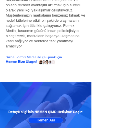
onların rekabet avantajını artırmak için sürekli
olarak yenilikçi yaklaşımlar geliştiriyoruz.
Müşterilerimizin markalarını benzersiz kılmak ve
hedef kitlelerine etkili bir şekilde ulaşmalarını
sağlamak için titizlikle çalışıyoruz. Formix
Media, tasarımın gücünü insan psikolojisiyle
birleştirerek, markaların başarıya ulaşmasına
katkı sağlıyor ve sektörde fark yaratmayı
amaçlıyor.
Sizde Formix Media ile çalışmak için
Hemen Bize Ulaşın!
Detaylı bilgi için HEMEN ŞİMDİ İletişime Geçin!
Hemen Ara