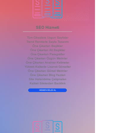
SEO Hizmeti
Tüm Cihazlara Uygun Sayfalar
Trend Renklerle Sayfa Tasarımı
Öne Çıkartan Başlıklar
Öne Çıkartan Alt Başlıklar
Öne Çıkartan Paragraflar
Öne Çıkartan Özgün Metinler
Öne Çıkartan Anahtar Kelimeler
Yüksek Kalitede Lisanslı Görseller
Öne Çıkartan Görsel Metinler
Öne Çıkartan Blog Yazıları
Site Hızlandırma Çalışmaları
Kaliteli Sitelerden Backlink
HEMEN BİLGİ AL