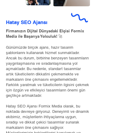
Hatay SEO Ajansı
Firmanızın Dijital Dünyadaki Elçisi Formix
Media ile Başarıya Yolculuk! 🚀
Günümüzde birçok ajans, hazır tasarım
şablonlarını kullanarak hizmet sunmaktadır.
Ancak bu durum, birbirine benzeyen tasarımların
yaygınlaşmasına ve sıradanlaşmasına yol
açmaktadır. Bu nedenle, standart tasarımlar
artık tüketicilerin dikkatini çekmemekte ve
markaların öne çıkmasını engellemektedir.
Farklılık yaratmak ve tüketicilerin ilgisini çekmek
için özgün ve etkileyici tasarımların önemi gün
geçtikçe artmaktadır.
Hatay SEO Ajansı Formix Media olarak, bu
noktada devreye giriyoruz. Deneyimli ve dinamik
ekibimiz, müşterilerin ihtiyaçlarına uygun,
sıradışı ve dikkat çekici tasarımlar sunarak
markaların öne çıkmasını sağlıyor.
Müşterilerimizin beklentilerini karşılamak ve