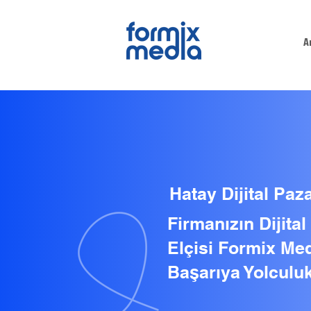
A
Hatay Dijital Paz
Firmanızın Dijita
Elçisi Formix Med
Başarıya Yolculuk