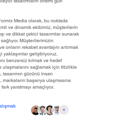
ileyici tasarımların önemi gün
Formix Media olarak, bu noktada
mli ve dinamik ekibimiz, müşterilerin
ışı ve dikkat çekici tasarımlar sunarak
sağlıyor. Müşterilerimizin
ve onların rekabet avantajını artırmak
çi yaklaşımlar geliştiriyoruz.
ını benzersiz kılmak ve hedef
lde ulaşmalarını sağlamak için titizlikle
a, tasarımın gücünü insan
rek, markaların başarıya ulaşmasına
e fark yaratmayı amaçlıyor.
çalışmak