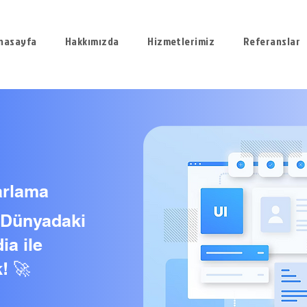
nasayfa
Hakkımızda
Hizmetlerimiz
Referanslar
arlama
l Dünyadaki
ia ile
! 🚀