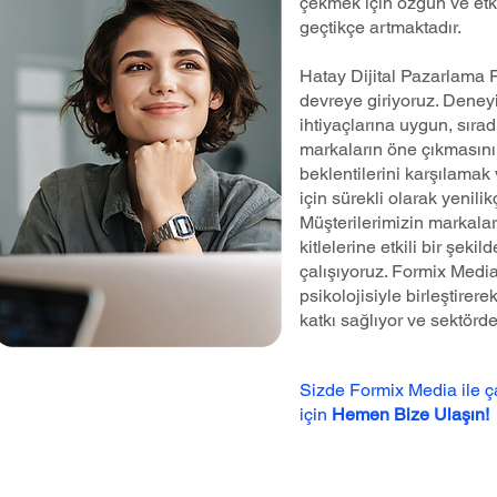
çekmek için özgün ve etk
geçtikçe artmaktadır.
Hatay Dijital Pazarlama 
devreye giriyoruz. Deneyi
ihtiyaçlarına uygun, sırad
markaların öne çıkmasını 
beklentilerini karşılamak 
için sürekli olarak yenilik
Müşterilerimizin markalar
kitlelerine etkili bir şeki
çalışıyoruz. Formix Medi
psikolojisiyle birleştire
katkı sağlıyor ve sektörd
Sizde Formix Media ile 
için
Hemen Bize Ulaşın!