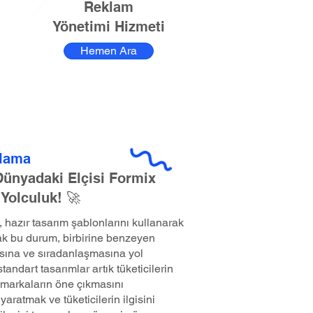
Reklam
Yönetimi Hizmeti
Hemen Ara
rlama
 Dünyadaki Elçisi Formix
 Yolculuk! 🚀
hazır tasarım şablonlarını kullanarak
k bu durum, birbirine benzeyen
sına ve sıradanlaşmasına yol
andart tasarımlar artık tüketicilerin
markaların öne çıkmasını
yaratmak ve tüketicilerin ilgisini