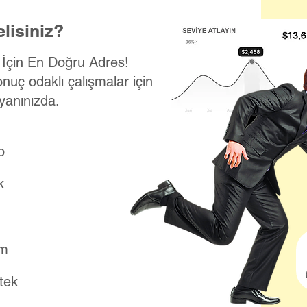
lisiniz?
k İçin En Doğru Adres!
onuç odaklı çalışmalar için
yanınızda.
o
k
ım
stek