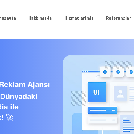
nasayfa
Hakkımızda
Hizmetlerimiz
Referanslar
 Reklam Ajansı
l Dünyadaki
ia ile
! 🚀