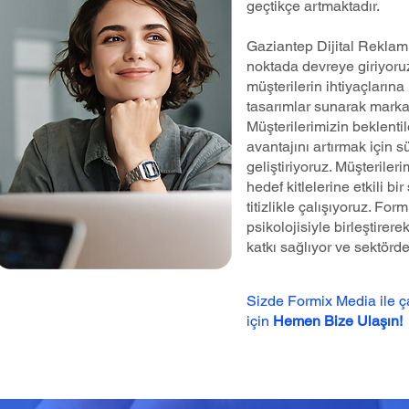
geçtikçe artmaktadır.
Gaziantep Dijital Reklam
noktada devreye giriyoru
müşterilerin ihtiyaçlarına
tasarımlar sunarak markal
Müşterilerimizin beklenti
avantajını artırmak için s
geliştiriyoruz. Müşteriler
hedef kitlelerine etkili b
titizlikle çalışıyoruz. Fo
psikolojisiyle birleştire
katkı sağlıyor ve sektörd
Sizde Formix Media ile 
için
Hemen Bize Ulaşın!