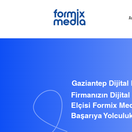
A
Gaziantep Dijital
Firmanızın Dijita
Elçisi Formix Med
Başarıya Yolculuk