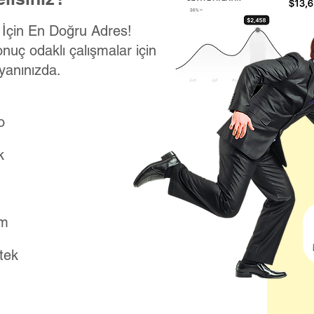
k İçin En Doğru Adres!
onuç odaklı çalışmalar için
yanınızda.
o
k
ım
stek