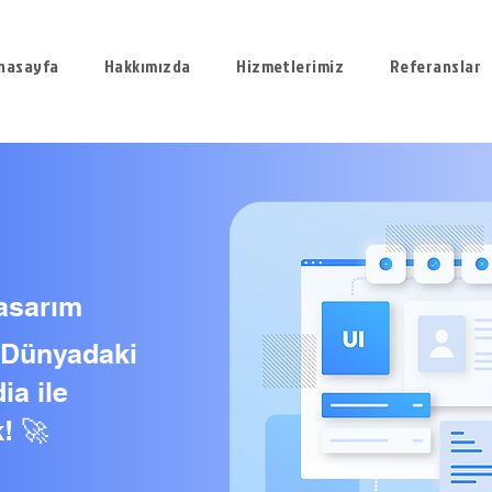
nasayfa
Hakkımızda
Hizmetlerimiz
Referanslar
asarım
l Dünyadaki
ia ile
! 🚀