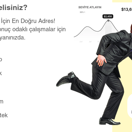
lisiniz?
k İçin En Doğru Adres!
onuç odaklı çalışmalar için
yanınızda.
o
k
ım
stek