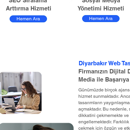
SEO Sıralama
Sosyal Medya
Arttırma Hizmeti
Yönetimi Hizmeti
Hemen Ara
Hemen Ara
Diyarbakır Web Ta
Firmanızın Dijital
Media ile Başarıya
Günümüzde birçok ajans, 
hizmet sunmaktadır. Anca
tasarımların yaygınlaşma
açmaktadır. Bu nedenle, st
dikkatini çekmemekte ve 
engellemektedir. Farklılık 
çekmek için özgün ve etk