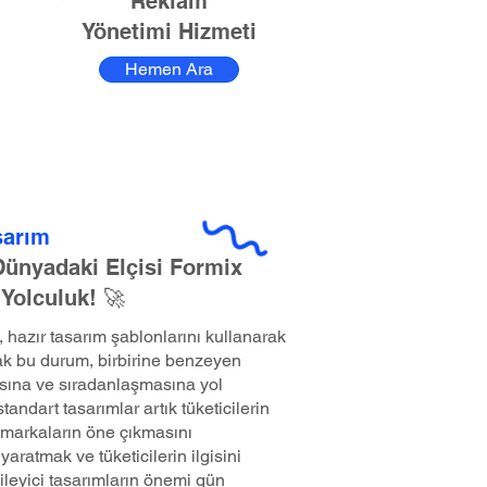
Reklam
Yönetimi Hizmeti
Hemen Ara
sarım
 Dünyadaki Elçisi Formix
 Yolculuk! 🚀
hazır tasarım şablonlarını kullanarak
k bu durum, birbirine benzeyen
sına ve sıradanlaşmasına yol
andart tasarımlar artık tüketicilerin
markaların öne çıkmasını
yaratmak ve tüketicilerin ilgisini
ileyici tasarımların önemi gün