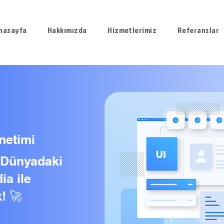
nasayfa
Hakkımızda
Hizmetlerimiz
Referanslar
netimi
l Dünyadaki
ia ile
! 🚀