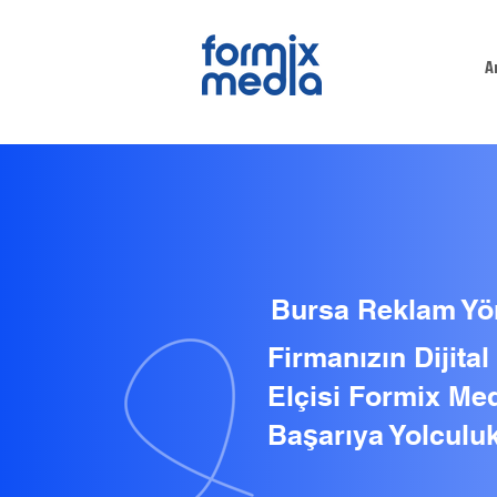
A
Bursa Reklam Yö
Firmanızın Dijita
Elçisi Formix Med
Başarıya Yolculuk