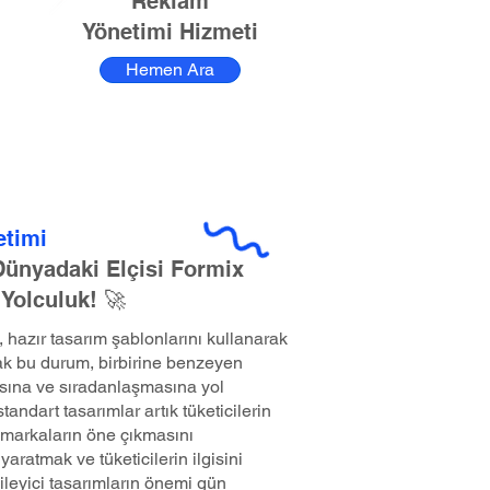
Reklam
Yönetimi Hizmeti
Hemen Ara
etimi
 Dünyadaki Elçisi Formix
 Yolculuk! 🚀
hazır tasarım şablonlarını kullanarak
k bu durum, birbirine benzeyen
sına ve sıradanlaşmasına yol
andart tasarımlar artık tüketicilerin
markaların öne çıkmasını
yaratmak ve tüketicilerin ilgisini
ileyici tasarımların önemi gün