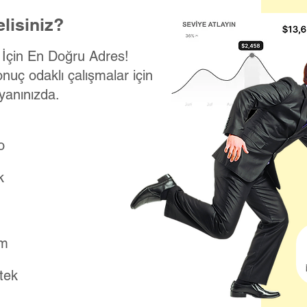
lisiniz?
k İçin En Doğru Adres!
onuç odaklı çalışmalar için
yanınızda.
o
k
ım
stek