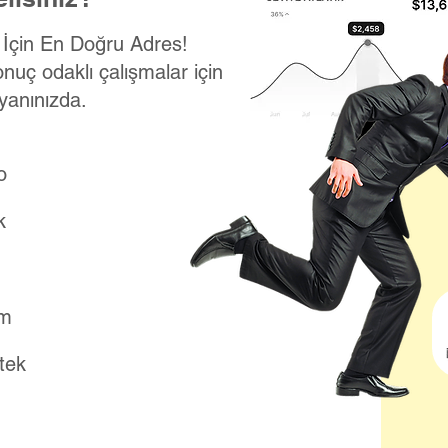
k İçin En Doğru Adres!
onuç odaklı çalışmalar için
yanınızda.
o
k
ım
stek