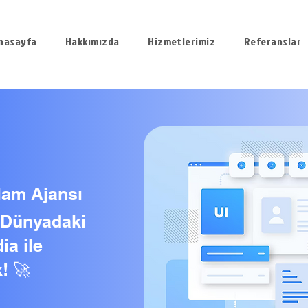
nasayfa
Hakkımızda
Hizmetlerimiz
Referanslar
lam Ajansı
l Dünyadaki
ia ile
! 🚀