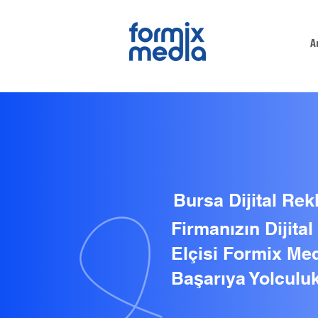
A
Bursa Dijital Rek
Firmanızın Dijita
Elçisi Formix Med
Başarıya Yolculuk