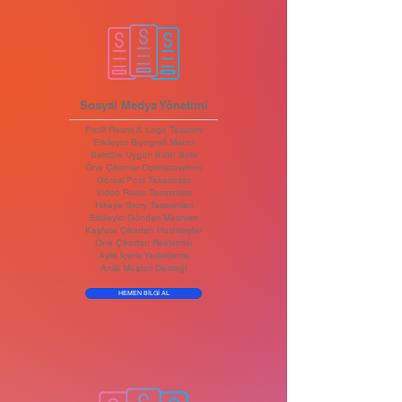
Sosyal Medya Yönetimi
Profil Resmi & Logo Tasarımı
Etkileyici Biyografi Metini
Sektöre Uygun Kalın Satır
Öne Çıkanlar Optimizasyonu
Görsel Post Tasarımları
Video Reels Tasarımları
Hikaye Story Tasarımları
Etkileyici Gönderi Metinleri
Keşfete Çıkartan Hashtaglar
Öne Çıkartan Reklamlar
Aylık İçerik Yedekleme
Anlık Müşteri Desteği
HEMEN BİLGİ AL