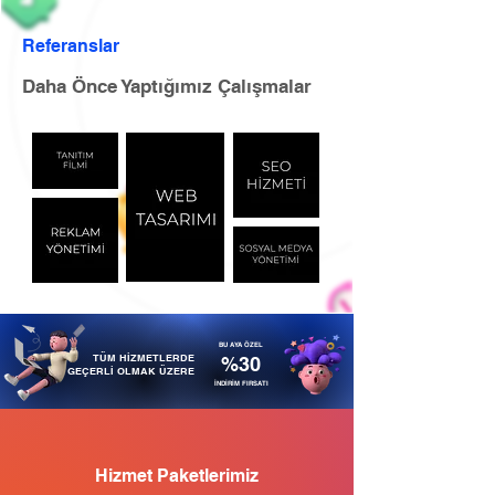
Referanslar
Daha Önce Yaptığımız Çalışmalar
BU AYA ÖZEL
TÜM HİZMETLERDE
%30
GEÇERLİ OLMAK ÜZERE
İNDİRİM FIRSATI
Hizmet Paketlerimiz