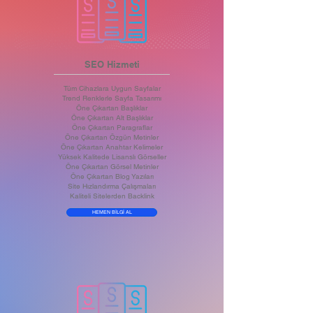
SEO Hizmeti
Tüm Cihazlara Uygun Sayfalar
Trend Renklerle Sayfa Tasarımı
Öne Çıkartan Başlıklar
Öne Çıkartan Alt Başlıklar
Öne Çıkartan Paragraflar
Öne Çıkartan Özgün Metinler
Öne Çıkartan Anahtar Kelimeler
Yüksek Kalitede Lisanslı Görseller
Öne Çıkartan Görsel Metinler
Öne Çıkartan Blog Yazıları
Site Hızlandırma Çalışmaları
Kaliteli Sitelerden Backlink
HEMEN BİLGİ AL