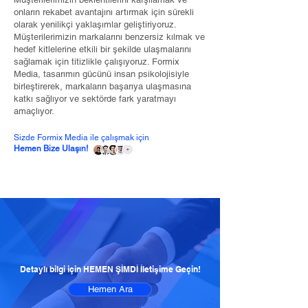
onların rekabet avantajını artırmak için sürekli
olarak yenilikçi yaklaşımlar geliştiriyoruz.
Müşterilerimizin markalarını benzersiz kılmak ve
hedef kitlelerine etkili bir şekilde ulaşmalarını
sağlamak için titizlikle çalışıyoruz. Formix
Media, tasarımın gücünü insan psikolojisiyle
birleştirerek, markaların başarıya ulaşmasına
katkı sağlıyor ve sektörde fark yaratmayı
amaçlıyor.
Sizde Formix Media ile çalışmak için
Hemen Bize Ulaşın!
Detaylı bilgi için HEMEN ŞİMDİ İletişime Geçin!
Hemen Ara