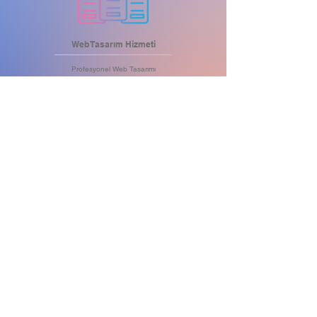
Web Tasarım Hizmeti
Profesyonel Web Tasarımı
Mobil Uyumlu Web Tasarımı
Tablet Uyumlu Web Tasarımı
Bilgisayar Uyumlu Web Tasarımı
Tüm Cihazlara Uyumlu Tasarımlar
Öne Çıkartan .com Alan Adı
Maksimum Hızlı Web Server
Yüksek Kapasiteli Hosting
DDoS Saldırı Koruması
SSL Sertifikası
Aylık Yedekleme
Anlık Müşteri Desteği
HEMEN BİLGİ AL
BİZE ULA
IN
Ş