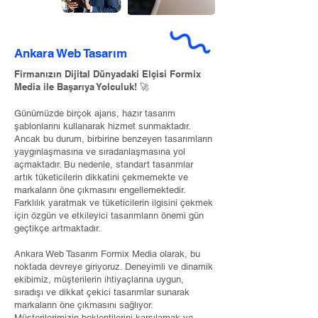
Ankara Web Tasarım
Firmanızın Dijital Dünyadaki Elçisi Formix
Media ile Başarıya Yolculuk! 🚀
Günümüzde birçok ajans, hazır tasarım
şablonlarını kullanarak hizmet sunmaktadır.
Ancak bu durum, birbirine benzeyen tasarımların
yaygınlaşmasına ve sıradanlaşmasına yol
açmaktadır. Bu nedenle, standart tasarımlar
artık tüketicilerin dikkatini çekmemekte ve
markaların öne çıkmasını engellemektedir.
Farklılık yaratmak ve tüketicilerin ilgisini çekmek
için özgün ve etkileyici tasarımların önemi gün
geçtikçe artmaktadır.
Ankara Web Tasarım Formix Media olarak, bu
noktada devreye giriyoruz. Deneyimli ve dinamik
ekibimiz, müşterilerin ihtiyaçlarına uygun,
sıradışı ve dikkat çekici tasarımlar sunarak
markaların öne çıkmasını sağlıyor.
Müşterilerimizin beklentilerini karşılamak ve