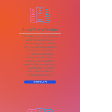
Sosyal Medya Yönetimi
Profil Resmi & Logo Tasarımı
Etkileyici Biyografi Metini
Sektöre Uygun Kalın Satır
Öne Çıkanlar Optimizasyonu
Görsel Post Tasarımları
Video Reels Tasarımları
Hikaye Story Tasarımları
Etkileyici Gönderi Metinleri
Keşfete Çıkartan Hashtaglar
Öne Çıkartan Reklamlar
Aylık İçerik Yedekleme
Anlık Müşteri Desteği
HEMEN BİLGİ AL