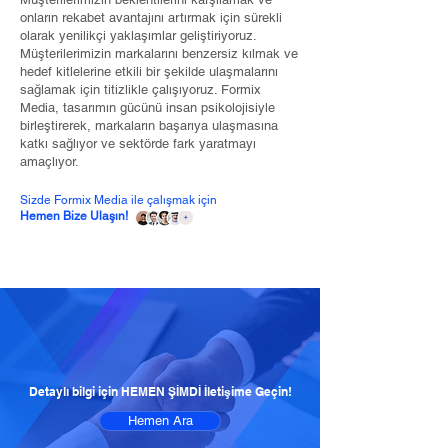
onların rekabet avantajını artırmak için sürekli
olarak yenilikçi yaklaşımlar geliştiriyoruz.
Müşterilerimizin markalarını benzersiz kılmak ve
hedef kitlelerine etkili bir şekilde ulaşmalarını
sağlamak için titizlikle çalışıyoruz. Formix
Media, tasarımın gücünü insan psikolojisiyle
birleştirerek, markaların başarıya ulaşmasına
katkı sağlıyor ve sektörde fark yaratmayı
amaçlıyor.
Sizde Formix Media ile çalışmak için
Hemen Bize Ulaşın!
Detaylı bilgi için HEMEN ŞİMDİ İletişime Geçin!
Hemen Ara