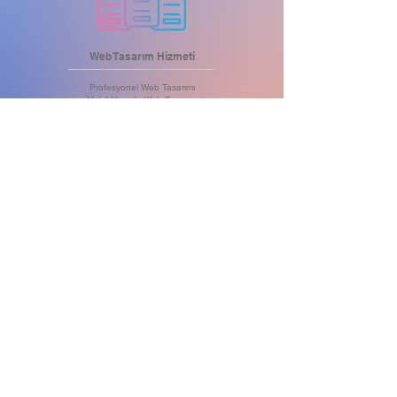
Web Tasarım Hizmeti
Profesyonel Web Tasarımı
Mobil Uyumlu Web Tasarımı
Tablet Uyumlu Web Tasarımı
Bilgisayar Uyumlu Web Tasarımı
Tüm Cihazlara Uyumlu Tasarımlar
Öne Çıkartan .com Alan Adı
Maksimum Hızlı Web Server
Yüksek Kapasiteli Hosting
DDoS Saldırı Koruması
SSL Sertifikası
Aylık Yedekleme
Anlık Müşteri Desteği
HEMEN BİLGİ AL
BİZE ULA
IN
Ş