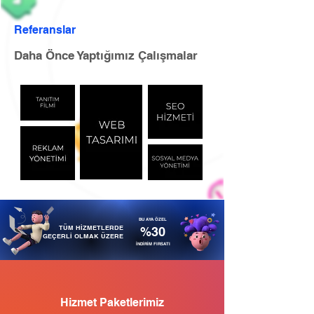
Referanslar
Daha Önce Yaptığımız Çalışmalar
BU AYA ÖZEL
TÜM HİZMETLERDE
%30
GEÇERLİ OLMAK ÜZERE
İNDİRİM FIRSATI
Hizmet Paketlerimiz