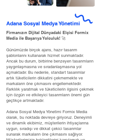
Adana Sosyal Medya Yönetimi
Firmanızın Dijital Dünyadaki Elçisi Formix
Media ile Başarıya Yolculuk! 🚀
Günümüzde birçok ajans, hazır tasarım
şablonlarını kullanarak hizmet sunmaktadır.
Ancak bu durum, birbirine benzeyen tasarımların
yaygınlaşmasına ve sıradanlaşmasına yol
açmaktadır. Bu nedenle, standart tasarımlar
artık tüketicilerin dikkatini çekmemekte ve
markaların öne çıkmasını engellemektedir.
Farklılık yaratmak ve tüketicilerin ilgisini çekmek
için özgün ve etkileyici tasarımların önemi gün
geçtikçe artmaktadır.
Adana Sosyal Medya Yönetimi Formix Media
olarak, bu noktada devreye giriyoruz. Deneyimli
ve dinamik ekibimiz, müşterilerin ihtiyaçlarına
uygun, sıradışı ve dikkat çekici tasarımlar
sunarak markaların öne çıkmasını sağlıyor.
Müşterilerimizin beklentilerini karşılamak ve