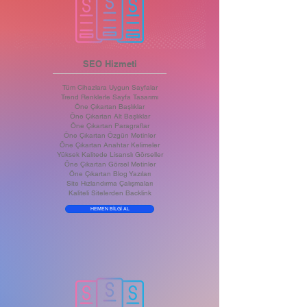
SEO Hizmeti
Tüm Cihazlara Uygun Sayfalar
Trend Renklerle Sayfa Tasarımı
Öne Çıkartan Başlıklar
Öne Çıkartan Alt Başlıklar
Öne Çıkartan Paragraflar
Öne Çıkartan Özgün Metinler
Öne Çıkartan Anahtar Kelimeler
Yüksek Kalitede Lisanslı Görseller
Öne Çıkartan Görsel Metinler
Öne Çıkartan Blog Yazıları
Site Hızlandırma Çalışmaları
Kaliteli Sitelerden Backlink
HEMEN BİLGİ AL