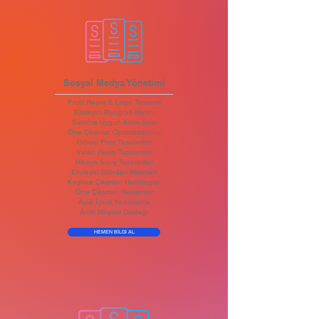
Sosyal Medya Yönetimi
Profil Resmi & Logo Tasarımı
Etkileyici Biyografi Metini
Sektöre Uygun Kalın Satır
Öne Çıkanlar Optimizasyonu
Görsel Post Tasarımları
Video Reels Tasarımları
Hikaye Story Tasarımları
Etkileyici Gönderi Metinleri
Keşfete Çıkartan Hashtaglar
Öne Çıkartan Reklamlar
Aylık İçerik Yedekleme
Anlık Müşteri Desteği
HEMEN BİLGİ AL