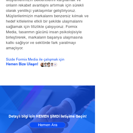
onların rekabet avantajını artırmak için sürekli
olarak yenilikçi yaklaşımlar geliştiriyoruz.
Müşterilerimizin markalarını benzersiz kılmak ve
hedef kitlelerine etkili bir şekilde ulaşmalarını
sağlamak için titizlikle çalışıyoruz. Formix
Media, tasarımın gücünü insan psikolojisiyle
birleştirerek, markaların başarıya ulaşmasına
katkı sağlıyor ve sektörde fark yaratmayı
amaçlıyor.
Sizde Formix Media ile çalışmak için
Hemen Bize Ulaşın!
Detaylı bilgi için HEMEN ŞİMDİ İletişime Geçin!
Hemen Ara