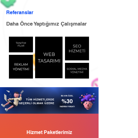
Referanslar
Daha Önce Yaptığımız Çalışmalar
BU AYA ÖZEL
TÜM HİZMETLERDE
%30
GEÇERLİ OLMAK ÜZERE
İNDİRİM FIRSATI
Hizmet Paketlerimiz