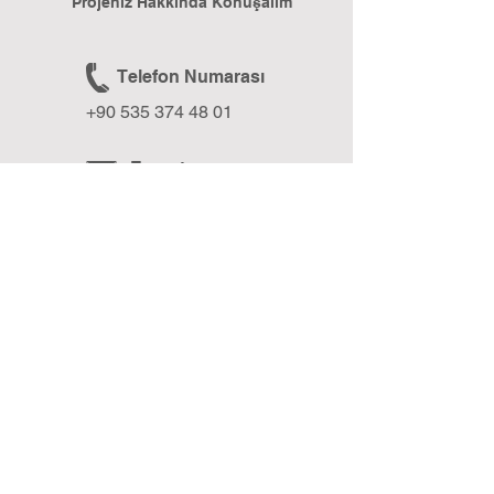
Projeniz Hakkında Konuşalım
Telefon Numarası
+90 535 374 48 01
E-posta
formixmedia@gmail.com
Web Sitesi
www.formixmedia.com
BLOG
Formix Media Blog ile Geleceğe Işık Tut