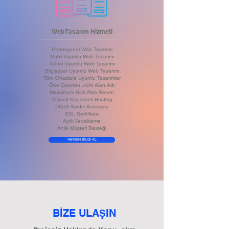
Web Tasarım Hizmeti
Profesyonel Web Tasarımı
Mobil Uyumlu Web Tasarımı
Tablet Uyumlu Web Tasarımı
Bilgisayar Uyumlu Web Tasarımı
Tüm Cihazlara Uyumlu Tasarımlar
Öne Çıkartan .com Alan Adı
Maksimum Hızlı Web Server
Yüksek Kapasiteli Hosting
DDoS Saldırı Koruması
SSL Sertifikası
Aylık Yedekleme
Anlık Müşteri Desteği
HEMEN BİLGİ AL
BİZE ULA
IN
Ş