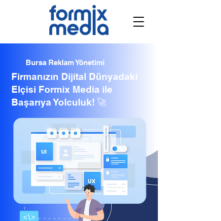
Bursa Reklam Yönetimi
Firmanızın Dijital Dünyadaki
Elçisi Formix Media ile
Başarıya Yolculuk! 🚀