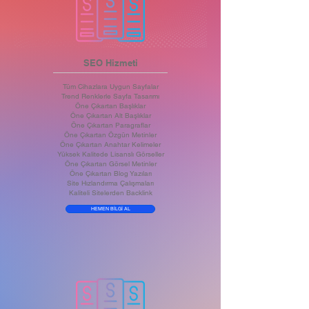
SEO Hizmeti
Tüm Cihazlara Uygun Sayfalar
Trend Renklerle Sayfa Tasarımı
Öne Çıkartan Başlıklar
Öne Çıkartan Alt Başlıklar
Öne Çıkartan Paragraflar
Öne Çıkartan Özgün Metinler
Öne Çıkartan Anahtar Kelimeler
Yüksek Kalitede Lisanslı Görseller
Öne Çıkartan Görsel Metinler
Öne Çıkartan Blog Yazıları
Site Hızlandırma Çalışmaları
Kaliteli Sitelerden Backlink
HEMEN BİLGİ AL